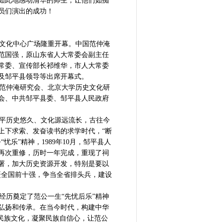
如此地感动清华的师生，让他们如痴
员们演出的成功！
平县文化中心广场隆重开幕。中国范仲淹
范国强，原山东省人大常委会副主任
常委、宣传部长祁维华，市人大常委
及邹平县领导等出席开幕式。
国范仲淹研究会、北京大学历史文化研
会、中共邹平县委、邹平县人民政府
平历史悠久、文化源远流长，古往今
上下求索、发奋读书的求学时代，“断
乐”精神，1989年10月，邹平县人
祠再次重修，历时一年完成，重现了祠
署，加大历史资源开发，特别是要以
赶全国前十强，争当全省排头兵，建设
经历奠定了范公一生“先忧后乐”精神
弘扬和传承。在当今时代，构建中华
民族文化，凝聚民族自信心，让范公