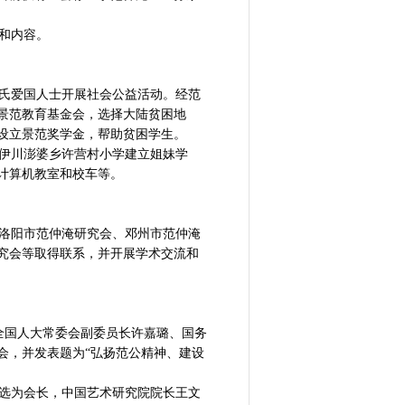
和内容。
氏爱国人士开展社会公益活动。经范
港景范教育基金会，选择大陆贫困地
学设立景范奖学金，帮助贫困学生。
南伊川澎婆乡许营村小学建立姐妹学
计算机教室和校车等。
洛阳市范仲淹研究会、邓州市范仲淹
究会等取得联系，并开展学术交流和
。全国人大常委会副委员长许嘉璐、国务
会，并发表题为“弘扬范公精神、建设
选为会长，中国艺术研究院院长王文