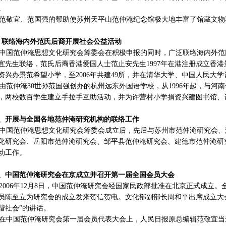
。
敬宜、范国强的帮助使苏州天平山范仲淹纪念馆极大地丰富了馆蔵文物
、联络海内外范氏后裔开展社会公益活动
国范仲淹思想文化研究会筹委会在积极申报的同时，广泛联络海内外范
宜先生联络，范氏后裔香港爱国人士范止安先生1997年在港注册成立香
资兴办景范希望小学，至2006年共建49所，并在清华大学、中国人民大
范仲淹30世孙范国强创办的杭州远东外国语学校，从1996年起，与河
，两校数百学生建立手拉手互助活动，并为许营村小学捐资兴建图书馆、
0、开展与全国各地范仲淹研究机构的联络工作
国范仲淹思想文化研究会筹委会成立后，先后与苏州市范仲淹研究会、
化研究会、岳阳市范仲淹研究会、邹平县范仲淹研究会、建德市范仲淹研
动工作。
1、中国范仲淹研究会在京成立并召开第一届全国会员大会
006年12月8日，中国范仲淹研究会经国家民政部批准在北京正式成立
员陈至立为研究会的成立发来贺信贺电。文化部副部长周和平出席成立大
谐社会”的讲话。
中国范仲淹研究会第一届会员代表大会上，人民日报原总编辑范敬宜当