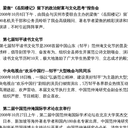
9、梁衡“《岳阳楼记》留下的政治财富与文化思考”报告会
008年10月8日下午，由我会与滨州市委联合主办的梁衡“《岳阳楼记》
800名机关干部和公务员昤听了我会高级顾问、著名学者梁衡的精彩演讲
演讲，不时引起阵阵掌声。
0、第七届邹平读书文化节
七届邹平读书文化节是2008首届中国山东（邹平）范仲淹文化节的普
榜样，倡导刻苦学习、奋发有为。组织全县师生开展范公诗文朗颂会、演
。读书文化节历时10天，极大地激励了广大学生热爱学习、立志成才的毅
1、中央电视台“欢乐中国行—邹平”大型晚会与民同乐
008年10月18日晚，一场以“弘扬范公精神、建设美好邹平”为主题的大
央电视台“欢乐中国行”剧组的演员们倾情演出，5万邹平各界群众热情互
高潮趃起、欢声雷动。本届文化节执行主席、中国范仲淹研究会副会长范
、组织严密、节目精彩、群众喜欢。
2、第二届中国范仲淹国际学术论在京举行
008年10月27日上午，第二届中国范仲淹国际学术论坛在北京大学英杰
、日本、新加坡等海外著名学者和国内180余名专家出席。中国范仲淹研
务副所长范国强博士主持论坛开幕式，中国范仲淹研究会会长、清华大学