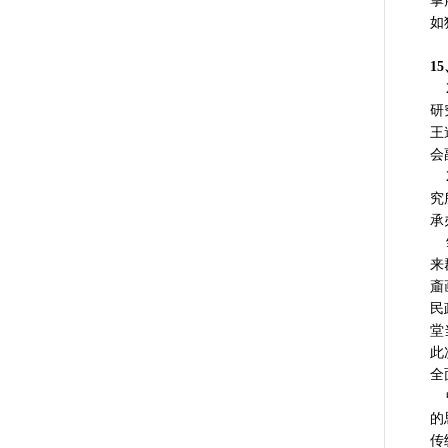
掌
如
1
2
研
王
会
2
究
承
邹
来
齑
民
堂
此
全
中
的
传