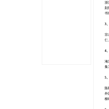
浙
刻
书
3
1
宗
仁
4
1
淹
集
5
1
陈
外
柳