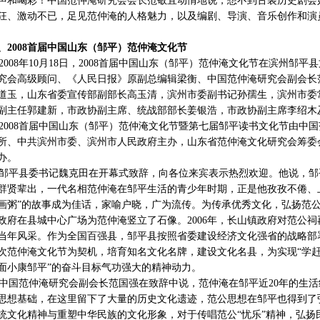
声和喝彩！中国范仲淹研究会会长范敬宜动情地说，想不到古装历史剧会
狂、激动不已，足见范仲淹的人格魅力，以及编剧、导演、音乐创作和演
5、2008首届中国山东（邹平）范仲淹文化节
008年10月18日，2008首届中国山东（邹平）范仲淹文化节在滨州邹
究会高级顾问、《人民日报》原副总编辑梁衡、中国范仲淹研究会副会长
道玉，山东省委宣传部副部长高玉清，滨州市委副书记孙孺生，滨州市委
副主任郭建新，市政协副主席、统战部部长姜银浩，市政协副主席李绍木
008首届中国山东（邹平）范仲淹文化节暨第七届邹平读书文化节由中
所、中共滨州市委、滨州市人民政府主办，山东省范仲淹文化研究会筹委
办。
平县委书记魏克田在开幕式致辞，向各位来宾表示热烈欢迎。他说，邹
群贤辈出，一代名相范仲淹在邹平生活的青少年时期，正是他孜孜不倦、
画粥”的故事成为佳话，家喻户晓，广为流传。为传承优秀文化，弘扬范公“忧
政府在县城中心广场为范仲淹竖立了石像。2006年，长山镇政府对范公
当年风采。作为全国百强县，邹平县按照省委建设经济文化强省的战略部
次范仲淹文化节为契机，培育知名文化名牌，建设文化名县，为实现“学
面小康邹平”的奋斗目标气功强大的精神动力。
国范仲淹研究会副会长范国强在致辞中说，范仲淹在邹平近20年的生活
思想基础，在这里留下了大量的历史文化遗迹，范公思想在邹平也得到了
统文化精神与重塑中华民族的文化形象，对于传唱范公“忧乐”精神，弘扬