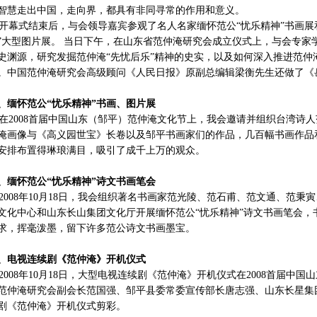
智慧走出中国，走向界，都具有非同寻常的作用和意义。
幕式结束后，与会领导嘉宾参观了名人名家缅怀范公“忧乐精神”书画展
”大型图片展。 当日下午，在山东省范仲淹研究会成立仪式上，与会专家
史渊源，研究发掘范仲淹“先忧后乐”精神的史实，以及如何深入推进范仲
。中国范仲淹研究会高级顾问《人民日报》原副总编辑梁衡先生还做了《
6、缅怀范公“忧乐精神”书画、图片展
2008首届中国山东（邹平）范仲淹文化节上，我会邀请并组织台湾诗
淹画像与《高义园世宝》长卷以及邹平书画家们的作品，几百幅书画作品
安排布置得琳琅满目，吸引了成千上万的观众。
7、缅怀范公“忧乐精神”诗文书画笔会
008年10月18日，我会组织著名书画家范光陵、范石甫、范文通、范秉
文化中心和山东长山集团文化厅开展缅怀范公“忧乐精神”诗文书画笔会，
求，挥毫泼墨，留下许多范公诗文书画墨宝。
8、电视连续剧《范仲淹》开机仪式
008年10月18日，大型电视连续剧《范仲淹》开机仪式在2008首届中
范仲淹研究会副会长范国强、邹平县委常委宣传部长唐志强、山东长星集
剧《范仲淹》开机仪式剪彩。