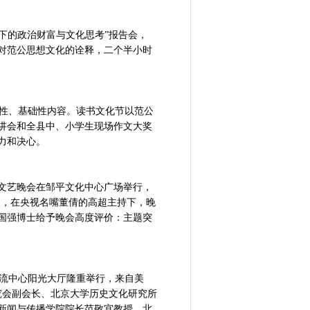
留下的政治财富与文化思考”报告会，
和对范公思想文化的诠释，二个半小时
及性、基础性内容。读书文化节以范公
讲会和全县中、小学生现场作文大奖
力和决心。
型文艺晚会在邹平文化中心广场举行，
动，在央视名嘴董倩的高超主持下，晚
国强博士给予晚会高度评价：主题突
交流中心阳光大厅隆重举行，来自美
究会副会长、北京大学历史文化研究所
新闻与传播学院院长范敬宜教授、北