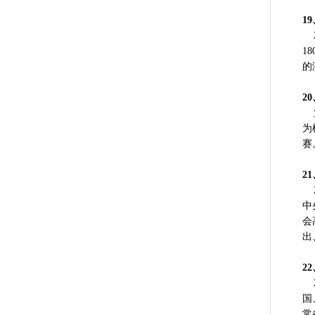
1
2
1
的
2
第
为
赛
2
2
中
会
出
2
2
国
常