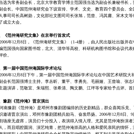
当选为常务副会长，北京大学教育学博士范国强当选为副会长兼秘书长，
副会长。中国范仲淹研究会下设宣传、学术、文史、教育四个委员会。全
人事司司长高树勋，文化部社文图司司长张旭，范曾、冯其庸、宋木文等领
了成立大会。
2、《范仲淹研究文集》在京举行首发式
006年12月8日，《范仲淹研究文集》（1-4册），由人民出版社出版并
编范国强向国家图书馆，北大、清华等高校、科研机构图书馆和会议代表
评价。
3、第一届中国范仲淹国际学术论坛
006年12月8日下午，第一届中国范仲淹国际学术论坛在中国艺术研院
副会长范国强博士主持。李丛昕、董平、李勇先、毛丽娅、王曾瑜、张志
主题演讲，范敬宜、朱瑞熙、张希清、陶文鹏、江坪等专家给予点评。首届
4、豫剧《范仲淹》晋京演出
南豫剧《范仲淹》是邓州市豫剧团编排的历史剧精品，群众喜闻乐見、
织邀请晋京演出，邓州市豫剧团精兵励马、奋发昂扬。2006年12月8日、
剧场座无虚席，演员们十分投入，表演得入情入理。尤其是范仲淹扮演者
人，而且唱腔圆润、演艺纯青，把范仲淹崇高的人格和爱民亲民的情怀，