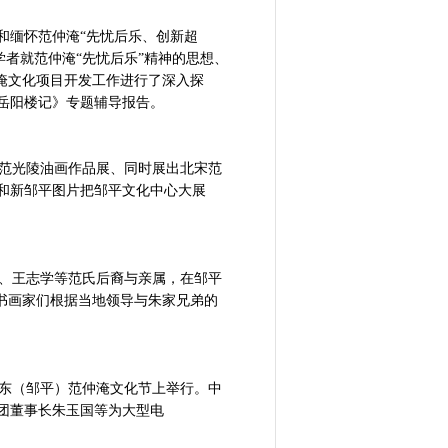
和缅怀范仲淹“先忧后乐、创新超
学者就范仲淹“先忧后乐”精神的思想、
淹文化项目开发工作进行了深入探
岳阳楼记》专题辅导报告。
人范光陵油画作品展、同时展出北宋范
和新邹平图片把邹平文化中心大展
寅、王志学等范氏后裔与亲属，在邹平
书画家们根据当地领导与朱家兄弟的
国山东（邹平）范仲淹文化节上举行。中
团董事长朱玉国等为大型电