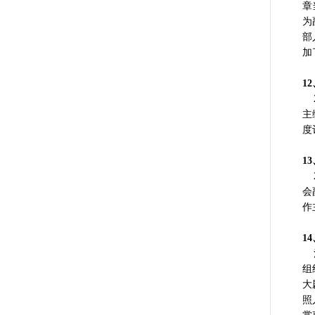
章
为
部
加
1
2
主
度
1
2
会
作
1
河
组
大
照