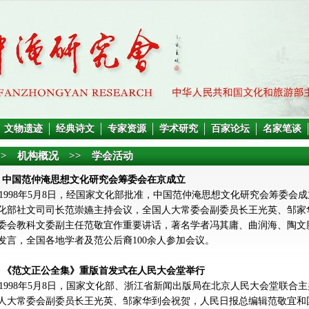
文物遗迹
经典诗文
专家资源
学术研究
百家论坛
名家笔谈
> 机构概况 >> 学会活动
、中国范仲淹思想文化研究会筹委会在京成立
998年5月8日，经国家文化部批准，中国范仲淹思想文化研究会筹委会
化部社文司司长范崇嬿主持会议，全国人大常委会副委员长王光英、邹家
委会教科文委副主任范敬宜作重要讲话，著名学者冯其庸、曲润海、陶文
发言，全国各地学者及范公后裔100余人参加会议。
、《范文正公全集》重版首发式在人民大会堂举行
998年5月8日，国家文化部、浙江省新闻出版局在北京人民大会堂联合
人大常委会副委员长王光英、邹家华到会祝贺，人民日报总编辑范敬宜和