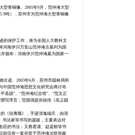
青铜像。2005年9月，范仲淹大型
5.9吨），苏州市为范仲淹大型青铜像
古迹的保护工作，身为全国人大教科文
将河南伊川万安山范仲淹古墓列为国
批准并颁布：河南伊川范仲淹墓为国家一
迹。2003年6月，苏州市园林局和
与中国范仲淹思想文化研究会商讨布
圣蹟”、“范仲淹纪念馆”、“范文正
馆撰写序言；范国强提供祖传《高义园
愈的《伯夷颂》，字迹清逸端庄，由清
名臣、书法家等书写的题跋，主要表达对
名臣的书法；又蔡君谟、赵孟頫等书
目前仅有一套存世于范仲淹30世孙家