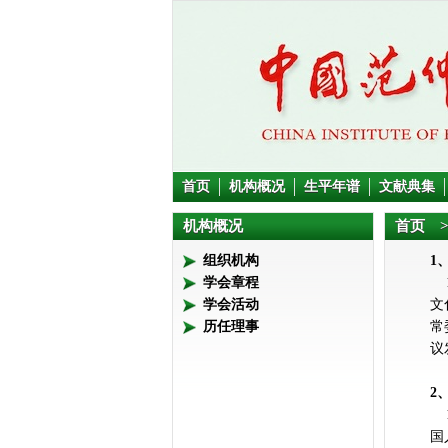
首页
机构概况
生平年谱
文献典集
机构概况
首页
>
组织机构
1
学会章程
1
学会活动
文
历任理事
常
议
2
1
国