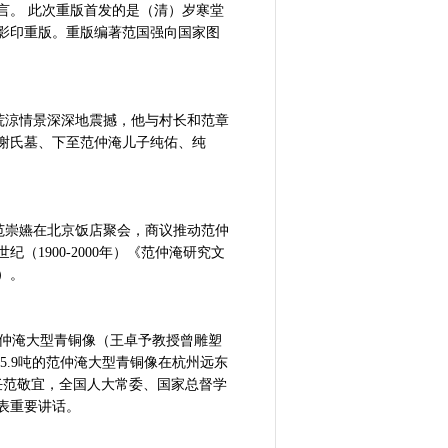
言。 此次重版首发的是（清）岁寒堂
社影印重版。重版编著范国强向国家图
荒涼情景深深地震撼，他与村长和范章
亲谢氏墓、下至范仲淹儿子纯佑、纯
、范崇嬿在北京饭店聚会，商议推动范仲
1900-2000年）《范仲淹研究文
）。
范仲淹大型青铜像（王卓予教授曾雕塑
5.9吨的范仲淹大型青铜像在杭州远东
主任范敬宜，全国人大常委、国家总督学
表重要讲话。