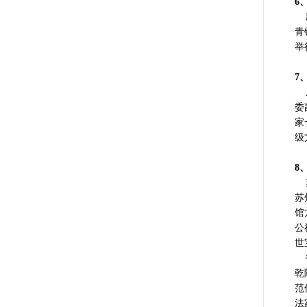
6
应
青
举
7
从
委
家
级
8
苏
苏
馆
公
世
御
乾
范
法