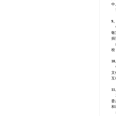
中
范
9
中
敬
捐
由
校
1
中
文
互
1
2
委
和
在