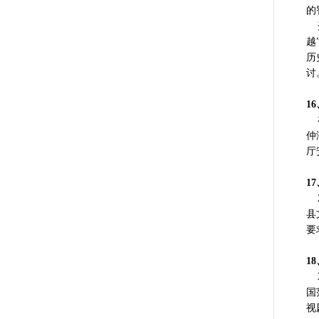
的
开
越
历
讨
1
在
仲
厅
1
2
县
要
1
2
国
视