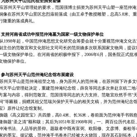
、为苏州天平山范氏祖茔捐资塑像
苏州天平山管理处的要求，范国强博士捐资为苏州天平山塑一座范仲淹大型
铜像在苏州天平山景区忠烈庙前落成（由王卓予教授雕塑，总高5.8米、重
行隆重的落成典礼。
、支持河南省成功申报范仲淹墓为国家一级文物保护单位
1998年起，中国范仲淹思想文化研究会筹委会就十分重视范仲淹文化
副主任的范敬宜和文化部社文司司长的范崇嬿多次联系国家文物局，提议
一级文物保护单位。在河南省的积极申报下，2006年6月，国务院正式
文物保护单位。
、参与苏州天平山范仲淹纪念馆布展建设
州天平山是范仲淹祖茔之地，身为苏州人的范仲淹，在苏州留下许多文物古
州天平山管理处决定，重建范仲淹纪念馆，薛良等同志多次奔赴京杭二地
方案与内容，得到范敬宜、范国强等同志的大力支持。范敬宜欣然手书“天平
祠”等匾额，捐赠其祖父范瑞兴保护天平山的相关文稿，并为范仲淹纪念
宝》原件让纪念馆复制。
题《高义园世宝》共四册，高0.4米、长36米，卷前面为范仲淹手书韩
隆御题“圣之清”额和跋；其后为1051年至1908年间，一、两百位历代
仲淹书法、人品等的景仰。题跋者中既有富弼、欧阳修、文彦博、秦桧等
家的墨宝。据记载，范仲淹手书卷本已经被大火烧毁，现存其石刻拓本，