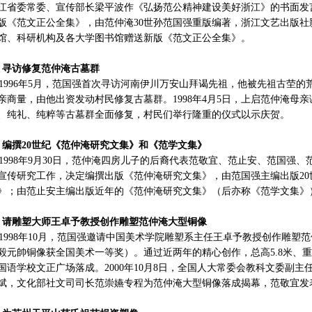
江省委常委、宣传部长梁平波作《弘扬范公精神建设美好浙江》的书面发
版《范文正公全集》，由范仲淹30世孙范国强重版编著，浙江文艺出版
馆、科研机构及各大学图书馆赠送新版《范文正公全集》。
、寻访修复范仲淹古墓群
996年5月，范国强首次寻访河南伊川万安山拜谒先祖，他被先祖古茔的
亲商量，由他出资发动村民修复古墓群。1998年4月5日，上启范仲淹母
、纯礼、纯粹等古墓群全面修复，村民们举行隆重的仪式以示庆贺。
、编撰20世纪《范仲淹研究文集》和《范学文集》
998年9月30日，范仲淹四房儿子的后裔代表范敬宜、范止安、范国强
宣传研究工作，决定编撰出版《范仲淹研究文集》，由范国强主编出版20世纪（
》；由范止安主编出版近年的《范仲淹研究文集》（后亦称《范学文集》
、请雕塑大师王卓予教授创作雕塑范仲淹大型铜像
998年10月，范国强邀请中国美术学院雕塑系主任王卓予教授创作雕塑
毅元帥铜像获全国美术一等奖）。通过近两年的精心创作，总高5.8米、重
国语学校文正广场落成。2000年10月8日，全国人大常委会教科文委副
斌，文化部社文司司长范崇嬿专程为范仲淹大型铜像落成揭幕，范敬宜发