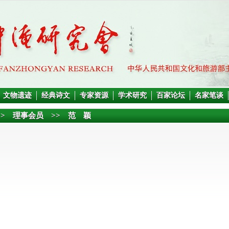
文物遗迹
经典诗文
专家资源
学术研究
百家论坛
名家笔谈
>>
理事会员
>> 范 颖