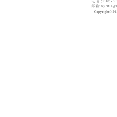
电 话: (8610) - 6
邮 箱:
fzy7011@
Copyright©