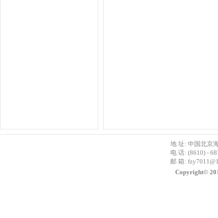
地 址: 中国北京
电 话: (8610) - 6
邮 箱:
fzy7011@
Copyright©