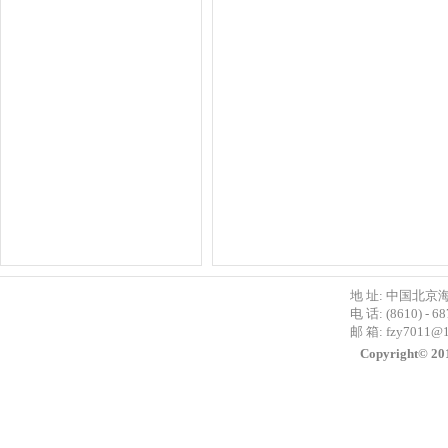
地 址: 中国北京
电 话: (8610) - 6
邮 箱:
fzy7011@
Copyright©