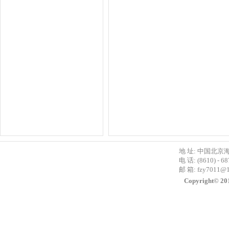
地 址: 中国北京
电 话: (8610) - 6
邮 箱:
fzy7011@
Copyright©