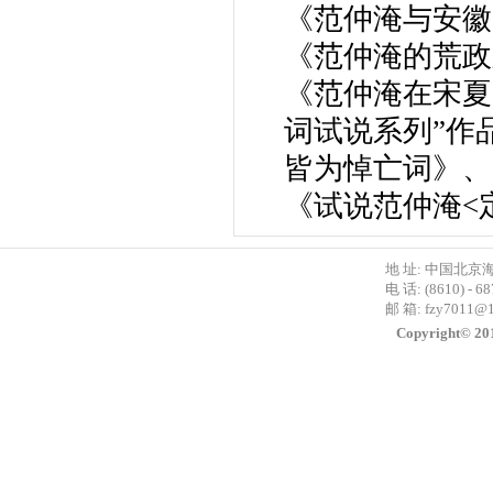
《范仲淹与安徽
《范仲淹的荒政
《范仲淹在宋夏
词试说系列”作
皆为悼亡词》、
《试说范仲淹<
地 址: 中国北京
电 话: (8610) - 6
邮 箱:
fzy7011@
Copyright©