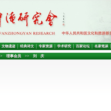
文物遗迹
经典诗文
专家资源
学术研究
百家论坛
名家笔谈
>>
理事会员
>> 刘 庆