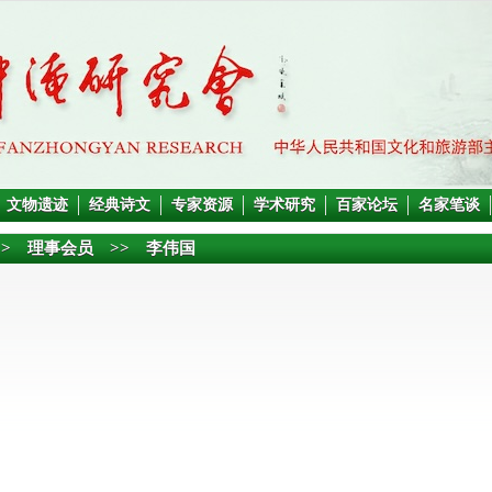
文物遗迹
经典诗文
专家资源
学术研究
百家论坛
名家笔谈
>>
理事会员
>> 李伟国