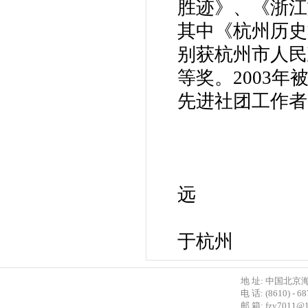
胜迹》、《浙江
其中《杭州历史
别获杭州市人民
等奖。2003
先进社团工作者
远
20
于杭州
地 址: 中国北京
电 话: (8610) - 6
邮 箱:
fzy7011@