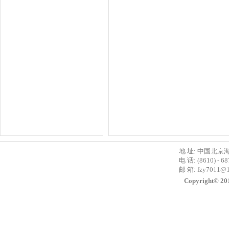
地 址: 中国北京
电 话: (8610) - 6
邮 箱:
fzy7011@
Copyright©