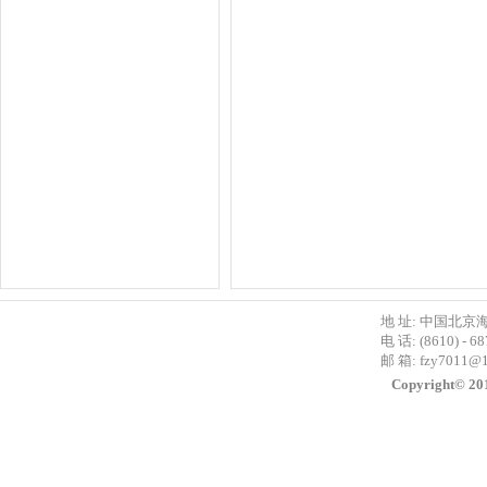
地 址: 中国北京
电 话: (8610) - 6
邮 箱:
fzy7011@
Copyright©