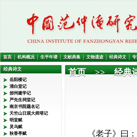
首页
机构概况
生平年谱
文献典集
文物遗迹
经典诗文
专
经典诗文
首页
>> 经典诗
岳阳楼记
清白堂记
邠州建学记
严先生祠堂记
南京书院题名记
天竺山日观大师塔记
明堂赋
灵乌赋
《老子》曰：
秋香亭赋