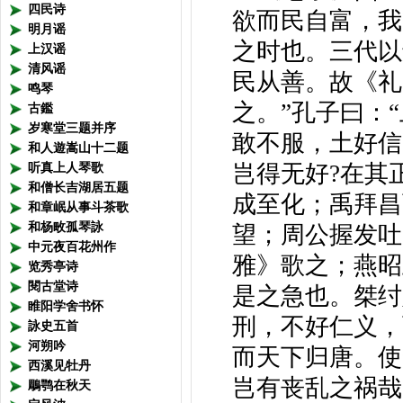
四民诗
欲而民自富，我
明月谣
之时也。三代以
上汉谣
清风谣
民从善。故《礼
鸣琴
之。”孔子曰：
古鑑
岁寒堂三题并序
敢不服，土好信
和人遊嵩山十二题
岂得无好?在其
听真上人琴歌
和僧长吉湖居五题
成至化；禹拜昌
和章岷从事斗茶歌
和杨畋孤琴詠
望；周公握发吐
中元夜百花州作
雅》歌之；燕昭
览秀亭诗
閱古堂诗
是之急也。桀纣
睢阳学舍书怀
刑，不好仁义，
詠史五首
河朔吟
而天下归唐。使
西溪见牡丹
岂有丧乱之祸哉
鵰鹗在秋天