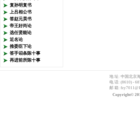
复孙明复书
上吕相公书
答赵元昊书
帝王好尚论
选任贤能论
近名论
推委臣下论
答手诏条陈十事
再进前所陈十事
地 址: 中国北京
电 话: (8610) - 6
邮 箱:
fzy7011@
Copyright©