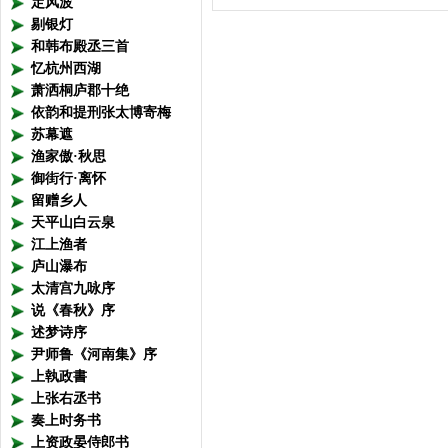
定风波
剔银灯
和韩布殿丞三首
忆杭州西湖
萧洒桐庐郡十绝
依韵和提刑张太博寄梅
苏幕遮
渔家傲·秋思
御街行·离怀
留赠乡人
天平山白云泉
江上渔者
庐山瀑布
太清宫九咏序
说《春秋》序
述梦诗序
尹师鲁《河南集》序
上執政書
上张右丞书
奏上时务书
上资政晏侍郎书