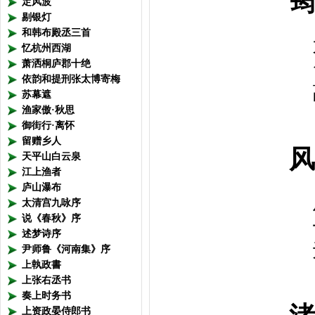
筠 
定风波
剔银灯
和韩布殿丞三首
忆杭州西湖
萧洒桐庐郡十绝
依韵和提刑张太博寄梅
苏幕遮
渔家傲·秋思
御街行·离怀
留赠乡人
风 
天平山白云泉
江上渔者
庐山瀑布
太清宫九咏序
说《春秋》序
述梦诗序
尹师鲁《河南集》序
上執政書
上张右丞书
奏上时务书
上资政晏侍郎书