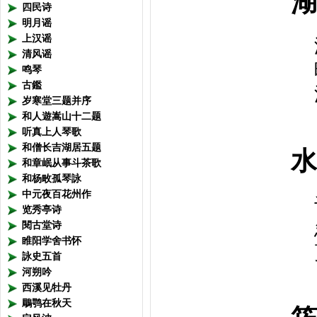
湖 
四民诗
明月谣
上汉谣
清风谣
鸣琴
古鑑
岁寒堂三题并序
和人遊嵩山十二题
听真上人琴歌
和僧长吉湖居五题
水 
和章岷从事斗茶歌
和杨畋孤琴詠
中元夜百花州作
览秀亭诗
閱古堂诗
睢阳学舍书怀
詠史五首
河朔吟
西溪见牡丹
鵰鹗在秋天