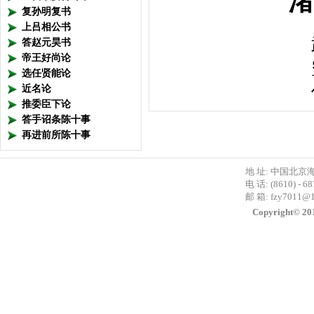
渚 
复孙明复书
上吕相公书
答赵元昊书
帝王好尚论
选任贤能论
近名论
推委臣下论
答手诏条陈十事
再进前所陈十事
地 址: 中国北京
电 话: (8610) - 6
邮 箱:
fzy7011@
Copyright©