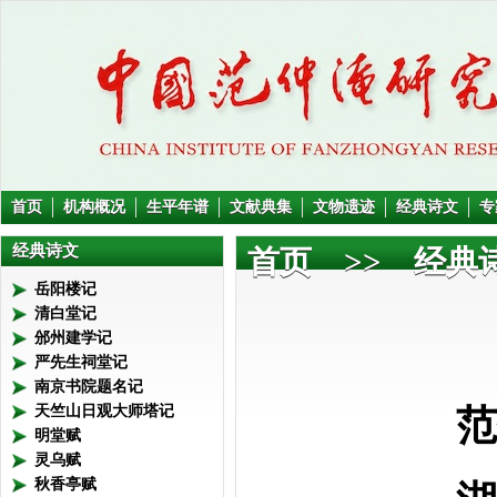
首页
机构概况
生平年谱
文献典集
文物遗迹
经典诗文
专
经典诗文
首页
>> 经典
岳阳楼记
清白堂记
邠州建学记
严先生祠堂记
南京书院题名记
范仲
天竺山日观大师塔记
明堂赋
灵乌赋
秋香亭赋