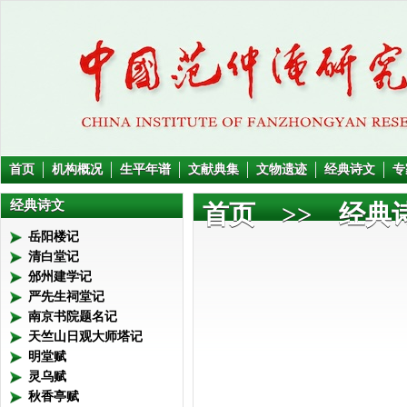
首页
机构概况
生平年谱
文献典集
文物遗迹
经典诗文
专
经典诗文
首页
>> 经典诗
岳阳楼记
清白堂记
邠州建学记
严先生祠堂记
南京书院题名记
天竺山日观大师塔记
明堂赋
灵乌赋
清风何
秋香亭赋