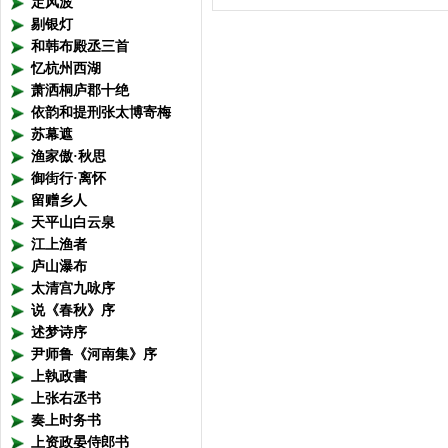
定风波
剔银灯
和韩布殿丞三首
忆杭州西湖
萧洒桐庐郡十绝
依韵和提刑张太博寄梅
苏幕遮
渔家傲·秋思
御街行·离怀
留赠乡人
天平山白云泉
江上渔者
庐山瀑布
太清宫九咏序
说《春秋》序
述梦诗序
尹师鲁《河南集》序
上執政書
上张右丞书
奏上时务书
上资政晏侍郎书