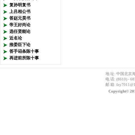
复孙明复书
上吕相公书
答赵元昊书
帝王好尚论
选任贤能论
近名论
推委臣下论
答手诏条陈十事
再进前所陈十事
地 址: 中国北京
电 话: (8610) - 6
邮 箱:
fzy7011@
Copyright©