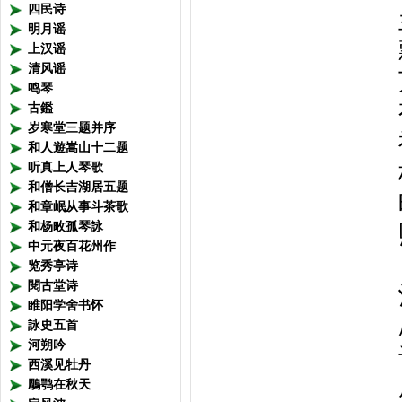
四民诗
明月谣
上汉谣
清风谣
鸣琴
古鑑
岁寒堂三题并序
和人遊嵩山十二题
听真上人琴歌
和僧长吉湖居五题
和章岷从事斗茶歌
和杨畋孤琴詠
中元夜百花州作
朱弦鼓
览秀亭诗
閱古堂诗
睢阳学舍书怀
詠史五首
河朔吟
西溪见牡丹
鵰鹗在秋天