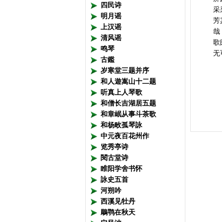
四民诗
采
明月谣
芳
上汉谣
哉
清风谣
歌
鸣琴
无
古鑑
岁寒堂三题并序
和人遊嵩山十二题
听真上人琴歌
和僧长吉湖居五题
和章岷从事斗茶歌
和杨畋孤琴詠
中元夜百花州作
览秀亭诗
閱古堂诗
睢阳学舍书怀
詠史五首
河朔吟
西溪见牡丹
鵰鹗在秋天