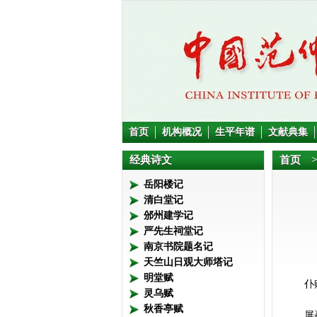
首页
机构概况
生平年谱
文献典集
经典诗文
首页
>
岳阳楼记
清白堂记
邠州建学记
严先生祠堂记
南京书院题名记
天竺山日观大师塔记
明堂赋
仆
灵乌赋
秋香亭赋
屏