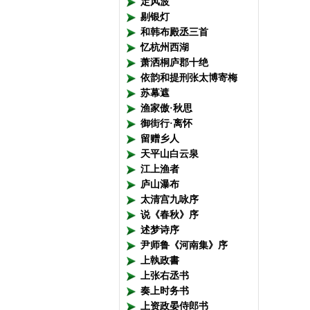
定风波
剔银灯
和韩布殿丞三首
忆杭州西湖
萧洒桐庐郡十绝
依韵和提刑张太博寄梅
苏幕遮
渔家傲·秋思
御街行·离怀
留赠乡人
天平山白云泉
江上渔者
庐山瀑布
太清宫九咏序
说《春秋》序
述梦诗序
尹师鲁《河南集》序
上執政書
上张右丞书
奏上时务书
上资政晏侍郎书