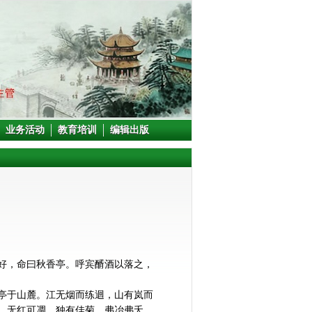
业务活动
教育培训
编辑出版
好，命曰秋香亭。呼宾醑酒以落之，
亭于山麓。江无烟而练迴，山有岚而
，无红可凋。独有佳菊，弗冶弗夭。