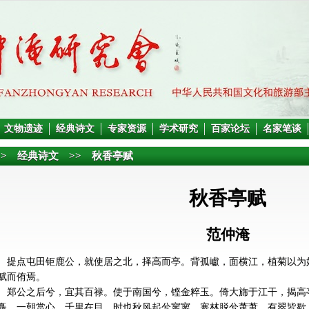
文物遗迹
经典诗文
专家资源
学术研究
百家论坛
名家笔谈
> 经典诗文 >> 秋香亭赋
秋香亭赋
范仲淹
提点屯田钜鹿公，就使居之北，择高而亭。背孤巘，面横江，植菊以为
赋而侑焉。
郑公之后兮，宜其百禄。使于南国兮，铿金粹玉。倚大旆于江干，揭高
矗。一朝赏心，千里在目。时也秋风起兮寥寥，寒林脱兮萧萧。有翠皆歇