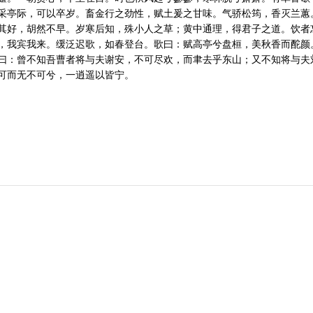
采亭际，可以卒岁。畜金行之劲性，赋土爰之甘味。气骄松筠，香灭兰蕙
其好，胡然不早。岁寒后知，殊小人之草；黄中通理，得君子之道。饮者
，我宾我来。缓泛迟歌，如春登台。歌曰：赋高亭兮盘桓，美秋香而酡颜
曰：曾不知吾曹者将与夫谢安，不可尽欢，而聿去乎东山；又不知将与夫
可而无不可兮，一逍遥以皆宁。