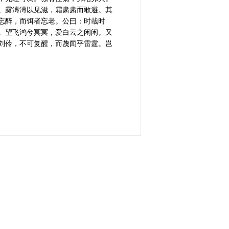
。露漙漙以见滋，霜肃肃而敢避。其
忘醉，而饵者忘老。公曰：时哉时
。望飞鸿兮冥冥，爱白云之闲闲。又
刘伶，不可复醒，而蔑闻乎雷霆。岂