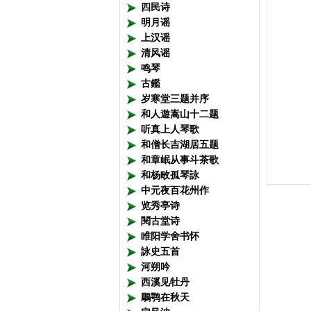
四民诗
明月谣
上汉谣
清风谣
鸣琴
古鑑
岁寒堂三题并序
和人遊嵩山十二题
听真上人琴歌
和僧长吉湖居五题
和章岷从事斗茶歌
和杨畋孤琴詠
中元夜百花州作
览秀亭诗
閱古堂诗
睢阳学舍书怀
詠史五首
河朔吟
西溪见牡丹
鵰鹗在秋天