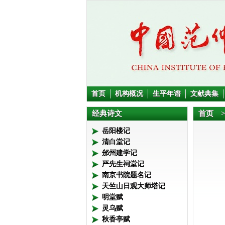
首页
机构概况
生平年谱
文献典集
经典诗文
首页
>
岳阳楼记
清白堂记
邠州建学记
严先生祠堂记
南京书院题名记
天竺山日观大师塔记
明堂赋
灵乌赋
秋香亭赋