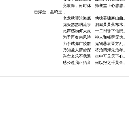
竞歌舞，何时休，师襄堂上心悠悠。
击浮金，戛鸣玉，
老龙秋啼沧海底，幼猿暮啸寒山曲。
陇头瑟瑟咽流泉，洞庭萧萧落寒木。
此声感物何太灵，十二衔珠下仙鹄。
为予再奏南风诗，神人和畅舜无为。
为予试弹广陵散，鬼物悲哀晋方乱。
乃知圣人情虑深，将治四海先治琴。
兴亡哀乐不我遁，坐中可见天下心。
感公遗我正始音，何以报之千黄金。