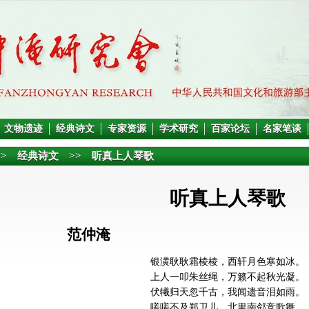
文物遗迹
经典诗文
专家资源
学术研究
百家论坛
名家笔谈
> 经典诗文 >> 听真上人琴歌
听真上人琴歌
范仲淹
银潢耿耿霜棱棱，西轩月色寒如冰。
上人一叩朱丝绳，万籁不起秋光凝。
伏犧归天忽千古，我闻遗音泪如雨。
嗟嗟不及郑卫儿，北里南邻竞歌舞。