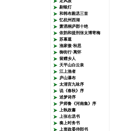
定风波
剔银灯
和韩布殿丞三首
忆杭州西湖
萧洒桐庐郡十绝
依韵和提刑张太博寄梅
苏幕遮
渔家傲·秋思
御街行·离怀
留赠乡人
天平山白云泉
江上渔者
庐山瀑布
太清宫九咏序
说《春秋》序
述梦诗序
尹师鲁《河南集》序
上執政書
上张右丞书
奏上时务书
上资政晏侍郎书