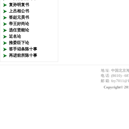
复孙明复书
上吕相公书
答赵元昊书
帝王好尚论
选任贤能论
近名论
推委臣下论
答手诏条陈十事
再进前所陈十事
地 址: 中国北京
电 话: (8610) - 6
邮 箱:
fzy7011@
Copyright©