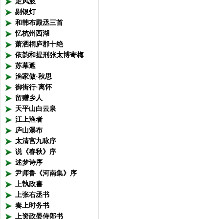
定风波
剔银灯
和韩布殿丞三首
忆杭州西湖
萧洒桐庐郡十绝
依韵和提刑张太博寄梅
苏幕遮
渔家傲·秋思
御街行·离怀
留赠乡人
天平山白云泉
江上渔者
庐山瀑布
太清宫九咏序
说《春秋》序
述梦诗序
尹师鲁《河南集》序
上執政書
上张右丞书
奏上时务书
上资政晏侍郎书