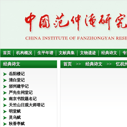
首页
机构概况
生平年谱
文献典集
文物遗迹
经典诗文
专
经典诗文
首页
>> 经典诗文 >> 忆杭
岳阳楼记
清白堂记
邠州建学记
严先生祠堂记
南京书院题名记
天竺山日观大师塔记
明堂赋
灵乌赋
秋香亭赋