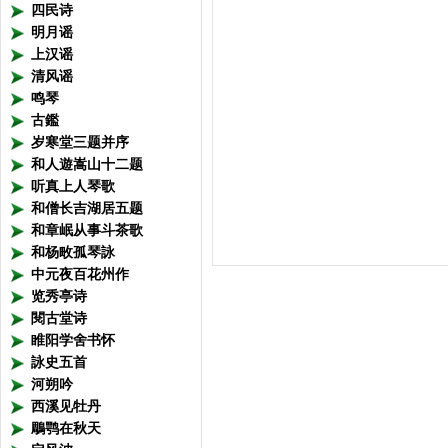
四民诗
明月谣
上汉谣
清风谣
鸣琴
古鑑
岁寒堂三题并序
和人遊嵩山十二题
听真上人琴歌
和僧长吉湖居五题
和章岷从事斗茶歌
和杨畋孤琴詠
中元夜百花州作
览秀亭诗
閱古堂诗
睢阳学舍书怀
詠史五首
河朔吟
西溪见牡丹
鵰鹗在秋天