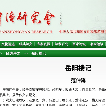
文物遗迹
经典诗文
专家资源
学术研究
百家论坛
名家笔谈
> 经典诗文 >> 岳阳楼记
岳阳楼记
范仲淹
庆历四年春，滕子京谪守巴陵郡。越明年，政通人和，百废具兴。乃重
于其上。属予作文以记之。
予观夫巴陵胜状，在洞庭一湖。衔远山，吞长江，浩浩汤汤，横无际涯
大观也。前人之述备矣。然则北通巫峡，南极潇湘，迁客骚人，多会于此