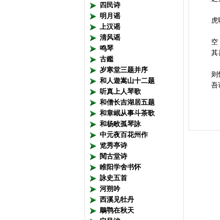
四民诗
明月谣
虎
上汉谣
清风谣
空
鸣琴
其
古鑑
岁寒堂三题并序
则
和人遊嵩山十二题
吾
听真上人琴歌
和僧长吉湖居五题
和章岷从事斗茶歌
和杨畋孤琴詠
中元夜百花州作
览秀亭诗
閱古堂诗
睢阳学舍书怀
詠史五首
河朔吟
西溪见牡丹
鵰鹗在秋天