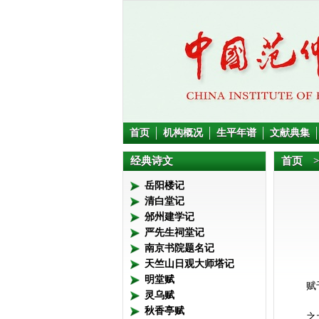
首页
机构概况
生平年谱
文献典集
经典诗文
首页
>
岳阳楼记
清白堂记
邠州建学记
严先生祠堂记
南京书院题名记
天竺山日观大师塔记
明堂赋
赋
灵乌赋
秋香亭赋
之