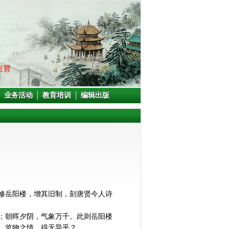
业务活动
教育培训
编辑出版
修岳阳楼，增其旧制，刻唐贤今人诗
；朝晖夕阴，气象万千。此则岳阳楼
，览物之情，得无异乎？