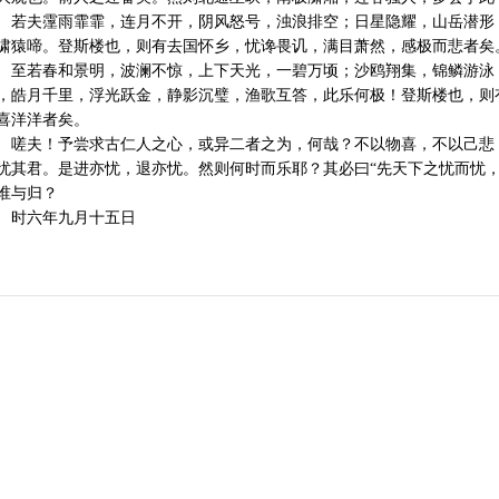
若夫霪雨霏霏，连月不开，阴风怒号，浊浪排空；日星隐耀，山岳潜形
啸猿啼。登斯楼也，则有去国怀乡，忧谗畏讥，满目萧然，感极而悲者矣
至若春和景明，波澜不惊，上下天光，一碧万顷；沙鸥翔集，锦鳞游泳
，皓月千里，浮光跃金，静影沉璧，渔歌互答，此乐何极！登斯楼也，则
喜洋洋者矣。
嗟夫！予尝求古仁人之心，或异二者之为，何哉？不以物喜，不以己悲
忧其君。是进亦忧，退亦忧。然则何时而乐耶？其必曰“先天下之忧而忧，
谁与归？
时六年九月十五日