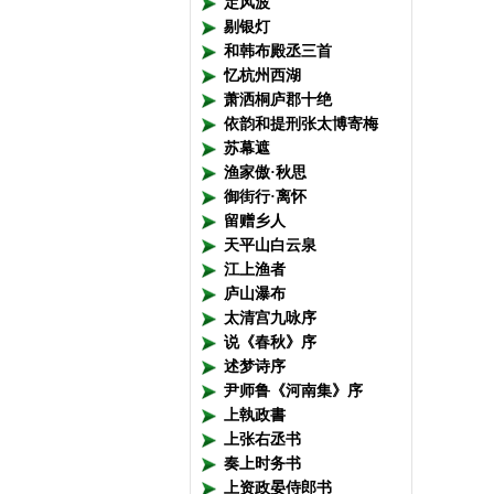
定风波
剔银灯
和韩布殿丞三首
忆杭州西湖
萧洒桐庐郡十绝
依韵和提刑张太博寄梅
苏幕遮
渔家傲·秋思
御街行·离怀
留赠乡人
天平山白云泉
江上渔者
庐山瀑布
太清宫九咏序
说《春秋》序
述梦诗序
尹师鲁《河南集》序
上執政書
上张右丞书
奏上时务书
上资政晏侍郎书