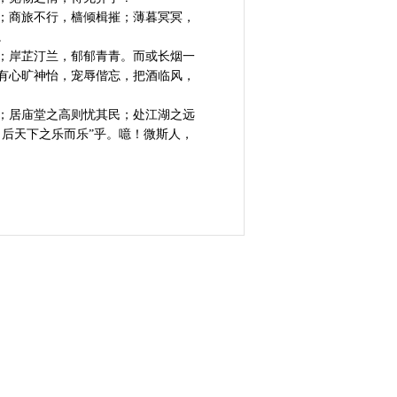
；商旅不行，樯倾楫摧；薄暮冥冥，
。
；岸芷汀兰，郁郁青青。而或长烟一
有心旷神怡，宠辱偕忘，把酒临风，
；居庙堂之高则忧其民；处江湖之远
后天下之乐而乐”乎。噫！微斯人，