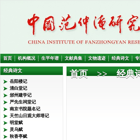
首页
机构概况
生平年谱
文献典集
文物遗迹
经典诗文
专
经典诗文
首页
>> 经典诗
岳阳楼记
清白堂记
邠州建学记
严先生祠堂记
南京书院题名记
天竺山日观大师塔记
明堂赋
灵乌赋
秋香亭赋