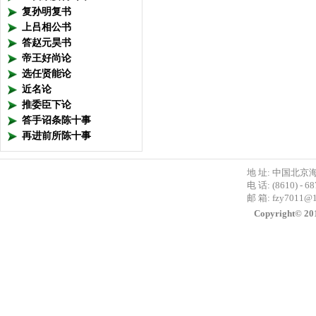
复孙明复书
上吕相公书
答赵元昊书
帝王好尚论
选任贤能论
近名论
推委臣下论
答手诏条陈十事
再进前所陈十事
地 址: 中国北京
电 话: (8610) - 6
邮 箱:
fzy7011@
Copyright©