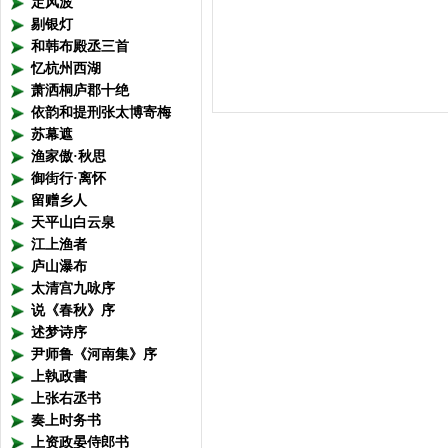
定风波
都来
剔银灯
眉间
和韩布殿丞三首
忆杭州西湖
无计
萧洒桐庐郡十绝
依韵和提刑张太博寄梅
苏幕遮
渔家傲·秋思
御街行·离怀
留赠乡人
天平山白云泉
江上渔者
庐山瀑布
太清宫九咏序
说《春秋》序
述梦诗序
尹师鲁《河南集》序
上執政書
上张右丞书
奏上时务书
上资政晏侍郎书