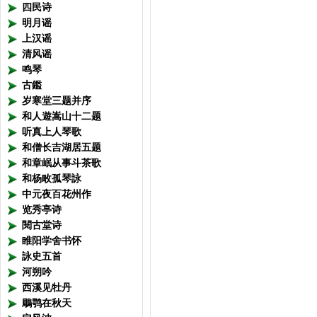
四民诗
夜
明月谣
寒
上汉谣
清风谣
鸣琴
天淡
古鑑
岁寒堂三题并序
年年
和人遊嵩山十二题
月华
听真上人琴歌
和僧长吉湖居五题
长是
和章岷从事斗茶歌
和杨畋孤琴詠
中元夜百花州作
览秀亭诗
閱古堂诗
酒
睢阳学舍书怀
先
詠史五首
河朔吟
残灯
西溪见牡丹
谙尽
鵰鹗在秋天