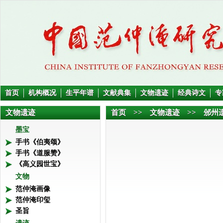
首页
机构概况
生平年谱
文献典集
文物遗迹
经典诗文
专
文物遗迹
首页
>> 文物遗迹 >> 邠州
墨宝
手书《伯夷颂》
手书《道服赞》
《高义园世宝》
文物
范仲淹画像
范仲淹印玺
圣旨