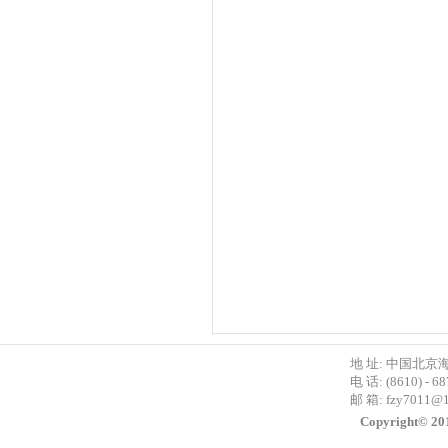
地 址: 中国北京
电 话: (8610) - 6
邮 箱:
fzy7011@
Copyright©