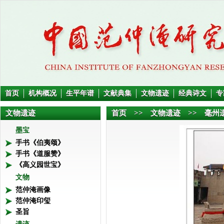
首页
机构概况
生平年谱
文献典集
文物遗迹
经典诗文
专
文物遗迹
首页
>> 文物遗迹 >> 毫州
墨宝
手书《伯夷颂》
手书《道服赞》
《高义园世宝》
文物
范仲淹画像
范仲淹印玺
圣旨