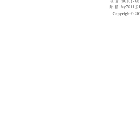
电 话: (8610) - 6
邮 箱:
fzy7011@
Copyright©