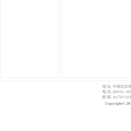
地 址: 中国北京
电 话: (8610) - 6
邮 箱:
fzy7011@
Copyright©