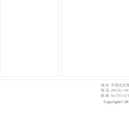
地 址: 中国北京
电 话: (8610) - 6
邮 箱:
fzy7011@
Copyright©