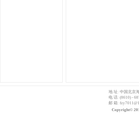
地 址: 中国北京
电 话: (8610) - 6
邮 箱:
fzy7011@
Copyright©