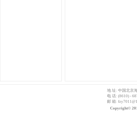
地 址: 中国北京
电 话: (8610) - 6
邮 箱:
fzy7011@
Copyright©