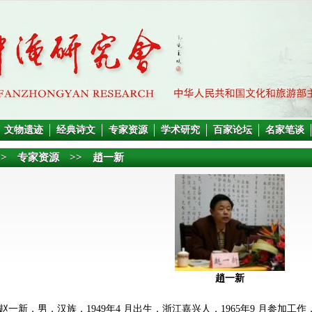
文物遗迹
经典诗文
专家资源
学术研究
百家论坛
名家笔谈
>>
专家资源
>> 趙一新
趙一新
一新，男，汉族，1949年4 月出生，浙江嘉兴人，1965年9 月参加