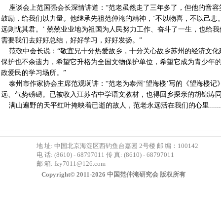
座谈会上范国强会长深情讲道：“范老虽然走了三年多了，但他的音容
鼓励，给我们以力量。他继承先祖范仲淹的精神，‘不以物喜，不以己悲
远则忧其君。’ 兢兢业业地为祖国为人民努力工作、奋斗了一生，也给
需要我们去好好总结，好好学习，好好发扬。”
范敬中会长说：“敬宜兄十分热爱故乡，十分关心故乡苏州的经济文化
保护也不余遗力，希望它升格为全国文物保护单位，希望它成为青少年
政爱民的学习场所。”
泰州市作家协会主席范观谰讲：“范老为泰州‘望海楼’写的《望海楼记
远、气势磅礴。已被收入江苏省中学语文教材，也得回乡探亲的胡锦涛同
满山遍野的天平红叶掩映着已逝的故人，范老永远活在我们的心里......
地 址: 中国北京海淀区西钓鱼台嘉园 2号楼 邮 编：100142
电 话: (8610) - 68797011 传 真: (8610) - 68797011
邮 箱:
fzy7011@126.com
Copyright© 2011-2026 中国范仲淹研究会 版权所有