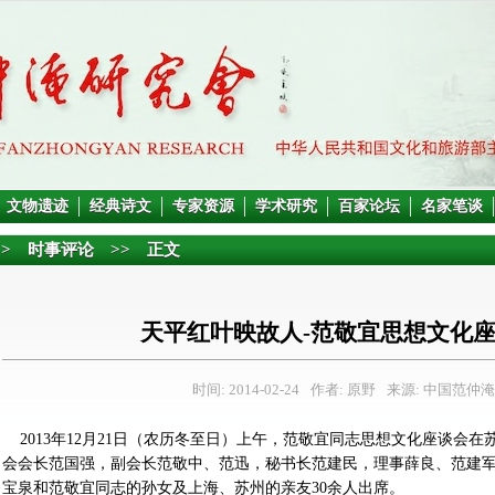
文物遗迹
经典诗文
专家资源
学术研究
百家论坛
名家笔谈
>>
时事评论
>> 正文
天平红叶映故人-范敬宜思想文化
时间: 2014-02-24
作者: 原野
来源: 中国范仲
2013年12月21日（农历冬至日）上午，范敬宜同志思想文化座谈会
会会长范国强，副会长范敬中、范迅，秘书长范建民，理事薛良、范建
宝泉和范敬宜同志的孙女及上海、苏州的亲友30余人出席。