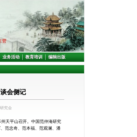
业务活动
教育培训
编辑出版
座谈会侧记
淹研究会
在苏州天平山召开。中国范仲淹研究
军、范忠奇、范本福、范观澜、潘