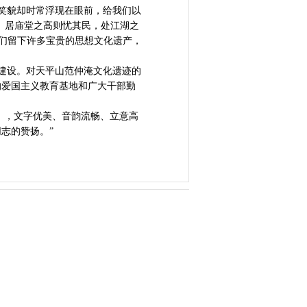
笑貌却时常浮现在眼前，给我们以
。居庙堂之高则忧其民，处江湖之
我们留下许多宝贵的思想文化遗产，
建设。对天平山范仲淹文化遗迹的
的爱国主义教育基地和广大干部勤
》，文字优美、音韵流畅、立意高
志的赞扬。”