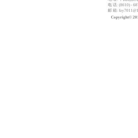
电 话: (8610) - 6
邮 箱:
fzy7011@
Copyright©