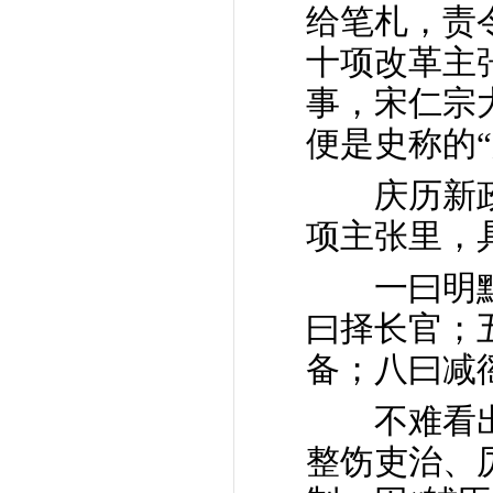
给笔札，责
十项改革主
事，宋仁宗
便是史称的“
庆历新政
项主张里，
一曰明黜
曰择长官；
备；八曰减
不难看出，
整饬吏治、