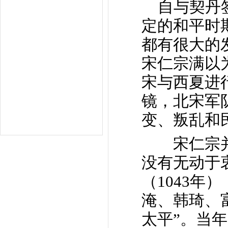
自与契丹签
定的和平时
都有很大的
宋仁宗满以
宋与西夏进
镜，北宋军
变、叛乱和
宋仁宗并
没有无动于
（1043
淹、韩琦、
太平”。当