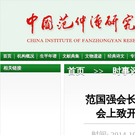
首页
机构概况
生平年谱
文献典集
文物遗迹
经典诗文
专
相关链接
首页
>>
时事
范国强会
会上致开
时间: 2014-10