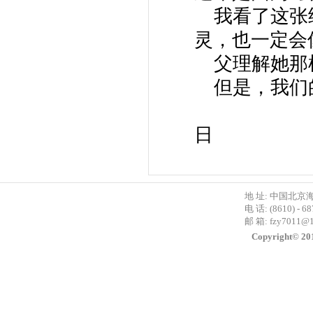
我看了这张
灵，也一定会
父理解她那
但是，我们
19
日
地 址: 中国北京
电 话: (8610) - 6
邮 箱:
fzy7011@
Copyright©