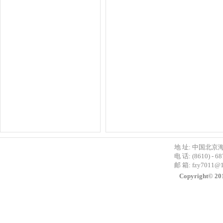
地 址: 中国北京
电 话: (8610) - 6
邮 箱:
fzy7011@
Copyright©