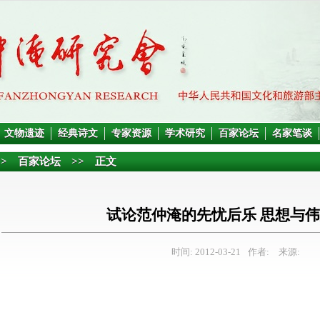
文物遗迹
经典诗文
专家资源
学术研究
百家论坛
名家笔谈
>>
百家论坛
>> 正文
试论范仲淹的先忧后乐 思想与
时间: 2012-03-21
作者:
来源: