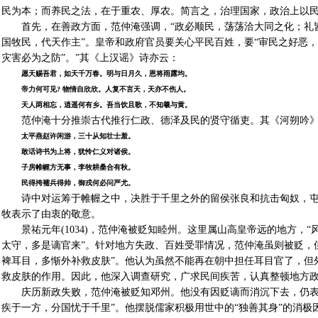
民为本；而养民之法，在于重农、厚农。简言之，治理国家，政治上以
首先，在善政方面，范仲淹强调，“政必顺民，荡荡洽大同之化；礼
国牧民，代天作主”。皇帝和政府官员要关心平民百姓，要“审民之好恶
灾害必为之防”。”其《上汉谣》诗亦云：
愿天赐吾君，如天千万春。明与日月久，恩将雨露均。
帝力何可见? 物情自欣欣。人复不言天，天亦不伤人。
天人两相忘，逍遥何有乡。吾当饮且歌，不知羲与黄。
范仲淹十分推崇古代推行仁政、德泽及民的贤守循吏。其《河朔吟
太平燕赵许闲游，三十从知壮士羞。
敢话诗书为上将，犹怜仁义对诸侯。
子房帷幄方无事，李牧耕桑合有秋。
民得挎襦兵得帅，御戎何必问严尤。
诗中对运筹于帷幄之中，决胜于千里之外的留侯张良和抗击匈奴，
牧表示了由衷的敬意。
景祐元年(1034)，范仲淹被贬知睦州。这里属山高皇帝远的地方，
太守，多是谪官来”。针对地方失政、百姓受罪情况，范仲淹虽则被贬，
裨耳目，多惭外补救皮肤”。他认为虽然不能再在朝中担任耳目官了，但
救皮肤的作用。因此，他深入调查研究，广求民间疾苦，认真整顿地方政
庆历新政失败，范仲淹被贬知邓州。他没有因贬谪而消沉下去，仍表
疾于一方，分国忧于千里”。他摆脱儒家积极用世中的“独善其身”的消极