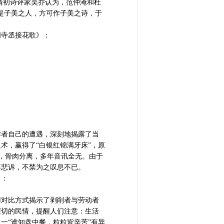
清初诗评家吴乔认为，范仲淹和杜
是子美之人，方可作子美之诗，于
闳寺丞接花歌》：
作者自己的遭遇，深刻地揭露了当
术，赢得了“白银红锦满牙床”，原
”，骨肉分离，多年音讯全无。由于
卒悲诉，不禁为之叹息不已。
》：
用对比方式揭示了剥削者与劳动者
深切的民情，提醒人们注意：生活
一“谁知盘中餐，粒粒皆辛苦”有异