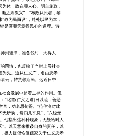
民为体，政在顺人心。明主施政，
，顺之则教兴”，“布政从民者，黎
“政为民而设”，处处以民为本，
关键是否顺天意得民心的道理。诗
率师到盟津，准备伐纣，大得人
商的同情，也反映了当时上层社会
德为先。道从仁义广，名由忠孝
闻商者云，转货赖斯民。远近日中
在社会发展中起着主导的作用。但
“此道(仁义之道)日以疏，善恶
为空言，功名思苟得。”范仲淹对此
无所劝，赏罚几乎息”，“六经无
”。他指出这种种现象，无疑给时人
天”。以天意来推诿自身的责任，以
先，极力提倡恢复儒家关于仁义忠孝