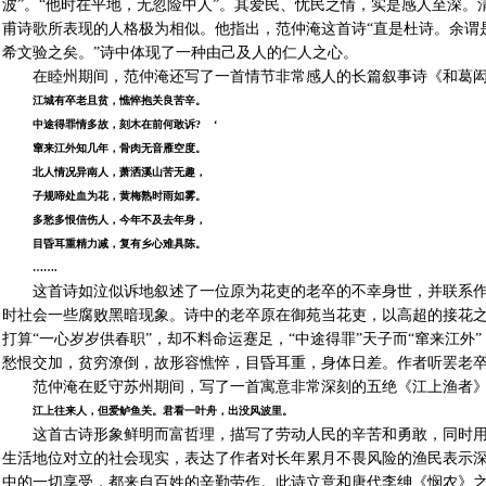
波”。“他时在平地，无忽险中人”。其爱民、忧民之情，实是感人至深。
甫诗歌所表现的人格极为相似。他指出，范仲淹这首诗“直是杜诗。余谓
希文验之矣。”诗中体现了一种由己及人的仁人之心。
在睦州期间，范仲淹还写了一首情节非常感人的长篇叙事诗《和葛
江城有卒老且贫，憔悴抱关良苦辛。
中途得罪情多故，刻木在前何敢诉? ‘
窜来江外知几年，骨肉无音雁空度。
北人情况异南人，萧洒溪山苦无趣，
子规啼处血为花，黄梅熟时雨如雾。
多愁多恨信伤人，今年不及去年身，
目昏耳重精力减，复有乡心难具陈。
…….
这首诗如泣似诉地叙述了一位原为花吏的老卒的不幸身世，并联系
时社会一些腐败黑暗现象。诗中的老卒原在御苑当花吏，以高超的接花之
打算“一心岁岁供春职”，却不料命运蹇足，“中途得罪”天子而“窜来江外
愁恨交加，贫穷潦倒，故形容憔悴，目昏耳重，身体日差。作者听罢老
范仲淹在贬守苏州期间，写了一首寓意非常深刻的五绝《江上渔者
江上往来人，但爱鲈鱼关。君看一叶舟，出没风波里。
这首古诗形象鲜明而富哲理，描写了劳动人民的辛苦和勇敢，同时
生活地位对立的社会现实，表达了作者对长年累月不畏风险的渔民表示
中的一切享受，都来自百姓的辛勤劳作。此诗立意和唐代李绅《悯农》之