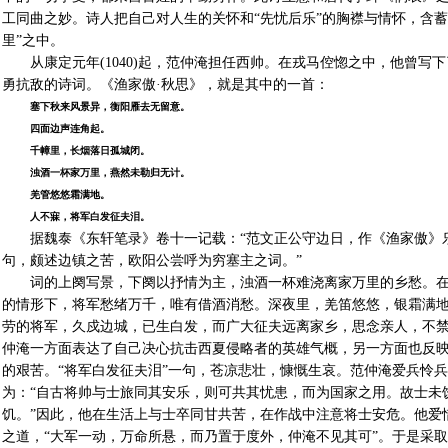
工同曲之妙。诗人把自己对人生的关怀和“先忧后乐”的胸襟与情怀，含蓄
里”之中。
从康定元年(1040)起，范仲淹担任西帅。在戎马倥惚之中，他曾写
勇抗敌的诗词。《渔家傲·秋思》，就是其中的一首：
塞下秋来风景异，衡阳雁去无留意。
四面边声连角起。
千幛里，长烟落日孤城闭。
浊酒一杯家万里，燕然未勒归无计。
羌管悠悠霜满地。
人不寐，将军白发征夫泪。
据魏泰《东轩笔录》卷十一记载：“范文正公守边日，作《渔家傲》乐
句，颇述边镇之苦，欧阳公尝呼为穷塞主之词。”
词的上阕写景，下阕以抒情为主，浊酒一杯难浇离家万里的乡愁。
的情形下，将军愁绪万千，唯有借酒消愁。深夜里，羌笛悠悠，银霜满
劳的将军，久戍边城，已生白发，而广大征夫远离家乡，思念亲人，不
仲淹一方面表达了自己决心抗击西夏侵略者的英雄气概，另一方面也反
的艰苦。“将军白发征夫泪”一句，苍凉悲壮，慷慨生哀。范仲淹爱兵怜
为：“自古将帅与士旅同其安乐，则可共其忧患，而为国家之用。故士未
饥。”因此，他在生活上与士卒同甘共苦，在作战中注意将士安危。他爱
之道，“大军一动，万命所悬，而乃置于度外，仲淹不见其可”。于是采