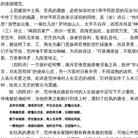
的道德规范。
上层建筑中士风、官风的腐败，必然加深对农T商平民阶层的压迫与
中作了充分的揭露，并对平民百姓表示深切的同情。其《农》诗云：“伤
垄? 游堕如云集。一蚕吐几丝? 罗绮如山人。太平不自存，凶荒亦何及?
《工》诗云：“竭我百家产，崇尔一室居。四海竞如此，金碧照万里。”其
苦悲辛。四民无常籍，茫茫伪与真，游者窃吾利，坠者乱吾伦。……吾商
诗，都说明了农、工、商在为豪门贵族和官僚阶层忙碌服务，供其享受
们不知节俭，范仲淹不禁发出呐喊，为百姓说话：“可甚佛老徒，不取慈俭
新。万里奉绮罗，九陌资埃尘。”
《四民诗》一方面针砭时弊，痛斥官僚贵族骄奢淫逸之风，批评“学
言，功名思苟得”的侥幸心态，另一方面对日夜辛劳，不得温饱的农民、
人表示关爱之情。此诗是范仲淹对人生百态的感悟，它对现实作了入木
钟，给世人无尽的警示与震撼。
除《四民诗》外，范仲淹在曲折坎坷的人生旅途中还写下不少重民、爱民
仲淹被贬谪睦州，当他所乘之船航行到淮上时，遇到了狂风的袭击，有
圣宋非强楚，清淮异汨罗。平生仗忠信，皎䆴出沒多。
舟楫颠危甚，蛟鼋出没多。斜阳幸无事，沽酒听渔歌。
妻子休相咎，劳生险自多。商人岂有罪，同我在风波。
一樟危如叶，傍观亦损神。他时在平地，无怱险中人。
在狂风的袭击下，范仲淹全家随时都有葬身鱼腹的危险，可他心中想