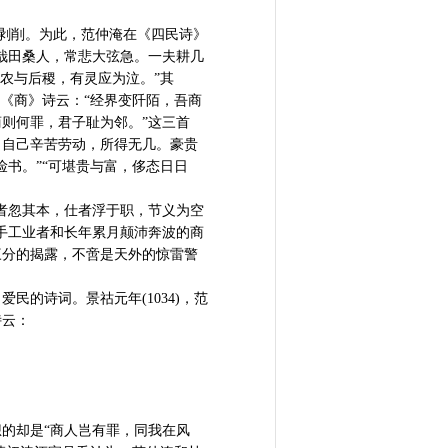
剥削。为此，范仲淹在《四民诗》
哉田桑人，常悲大弦急。一夫耕几
神农与后稷，有灵应为泣。”其
《商》诗云：“经界变阡陌，吾商
则何罪，君子耻为邻。”这三首
，自己辛苦劳动，所得无几。豪贵
书。”“可堪贵与富，侈态日日
者忽其本，仕者浮于职，节义为空
手工业者和长年累月颠沛奔波的商
三分的揭露，不啻是天外的惊雷警
的诗词。景祜元年(1034)，范
诗云：
的却是“商人岂有罪，同我在风