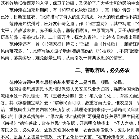
既有效地抵御西夏的入侵，保卫了边疆，又保护了广大将士和边民的生
范仲淹在知邓州期间，有《和李光化秋咏四首》，其《晚》诗云：“
已冷，目断望征衣。”此诗描写了诗人的边关情思，秋天的晚色使他不禁
范仲淹知杭州时，应好友韩琦之邀，作《阅古堂诗》，其中写道：“
太平，苦战诚未禁。赤子喂犬彘，塞翁泪涔涔。中原固为辱，天子动宸
历革前弊，拳拳扫妖裎。二十四万兵，抚之若青衿。”此诗依旧表露出重
范仲淹还有一首《书酒家壁》诗云：“当罐一曲《竹枝歌》，肠断江
风雨落花多。’，此诗写远方游子听到凄婉感伤的《竹枝歌》，不禁“肠断
风雨，落英缤纷，难免触景生晴，从而引发一抹离乡思乡的情愁。
二、善政养民，必先务农
范仲淹诗词中民本思想的基本要素之二是养民、顺民、济民。
我国先秦思想家民本思想以保障人民安居乐业为归宿，强调治国为
淹继承这一养民理念，其《王者无外赋》云：“宅六合而化……育兆民而
谷。其《稼穑惟宝赋》云：“谓养民而可取，必重谷而无舍。惟农是务，诚
治、重视民生为主要内容的庆历新政，其理论依据来源于他清晰而又牢
提出的十项改革措施中，“厚农桑’’和“减徭役”两项是直接关系到民生问
《尚书》“德惟善政，政在养民’’为依据，开宗明义地指出：“圣人之德
养民之政，必先务农。农政既修则衣食足，衣食足则爱肤体，爱肤体则
不兴。是圣人之德发于善政，天下之化起于农亩。”在范仲淹看来，最好