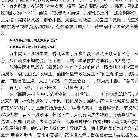
心；政之所废，在逆民心”为依据，撰写《政在顺民心赋》。强调：君以
应“顺民心而平和”。他说，“政者为民而设，民者惟政是平，违之则事悖
元克信；驱民从政者，群心不循。思柔远而能迩，必去逆而效顺”。他主张
围绕“为民”来制定治国方略。范仲淹在《周人》一诗中阐述了国家兴废
云：
斧钺为藩忍内侵，商人涂炭奈何深?
不烦鱼火明天意，自有诸侯八百心。
诗中揭示：商纣失道，昏乱暴虐，涂炭生灵，周武王顺天意民心，
心，八百诸侯不期而会。过了两年，武王率诸侯共讨暴君，消灭商纣。
范仲淹民本思想在《四民诗》中作了充分的阐述，既表现了对农工
的腐败，极力主张加以纠正。他建议皇帝效法先王：“前王诏多士，咸以
全。”“国俗俭且淳，人足而家给。”“先王教百_丁，作为天下器。”“尝
合，有无天下均。上以利吾国，下以藩吾身。”
在《四民诗·士》中，范仲淹将士、仕共论。士、仕作为统治阶层，
北宋前期，社会道德沦丧，士风、官风腐败，因此，范仲淹慨然发出感叹：
何茫然(不辨)”，并且激切指斥士人，“学者忽其本，仕者浮于职，节义
深感忧虑，认为士风败坏，长此下去，人们行为失去准则，将会导致“天下
光辉，反如日月蚀。大道岂复兴，此弊何时抑?末路竞驰骋，浇风扬羽翼
起警示的作用。他批评世人听信术士异端邪说，将士风的堕落“归诸命与
至于“听幽不听明，言命不言德”。范仲淹此诗，旨在警示士人要以德为