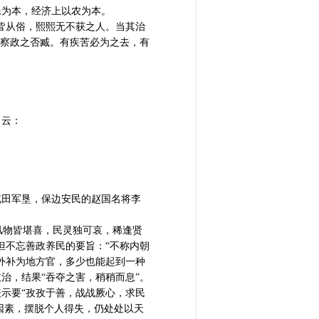
民为本，经济上以农为本。
皆从俗，熙熙无不获之人。当其治
，察政之否臧。有疾苦必为之去，有
》云：
屯田军垦，保边安民的赵国名将李
“风物皆堪喜，民灵独可哀，稀逢贤
但不忘善政养民的要旨：“不称内朝
外补为地方官，多少也能起到一种
治，结果“吞夺之害，稍稍而息”。
示要“孜孜于善，战战厥心，求民
因素，摆脱个人得失，仍处处以天