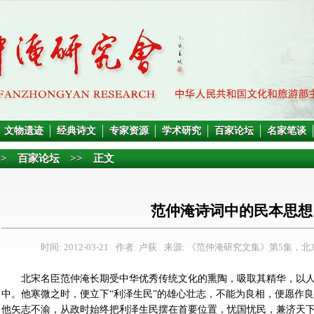
文物遗迹
经典诗文
专家资源
学术研究
百家论坛
名家笔谈
>>
百家论坛
>> 正文
范仲淹诗词中的民本思想
时间: 2012-03-21
作者: 卢荻
来源: 《范仲淹研究文集》第5集，北京
北宋名臣范仲淹长期受中华优秀传统文化的熏陶，吸取其精华，以
中。他寒微之时，便立下“利泽生民”的雄心壮志，不能为良相，便愿作
他矢志不渝，从政时始终把利泽生民摆在首要位置，忧国忧民，兼济天