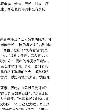
含着重民、爱民、养民、顺民、济
阐述，而在他的诗词中也有所反
管仲最先提出了以人为本的概念。其
国依于民，“国为君之本”，君由民
”而孟子提出了“民贵君轻”的思
他说：“君者，舟也；庶人者，水
执政书》中提出的首项改革建议，
，民安才能邦固。县令、郡守直接
减几百名不称职的县令，降黜和惩
官员，以澄清地方政治，“为国家
的要素。因此在《君以民为体赋》
“调百姓而如调百脉”，“爱民则因
大乎群黎。”君应视民为肌体，而
为心”，“不以己欲为欲，而以众
以管子提出的“政之所兴，在顺民