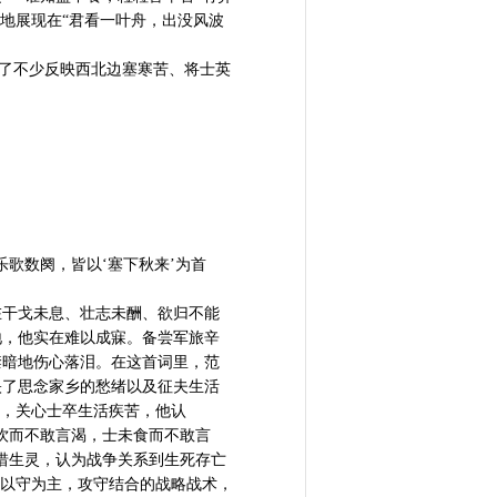
地展现在“君看一叶舟，出没风波
下了不少反映西北边塞寒苦、将士英
歌数阕，皆以‘塞下秋来’为首
在干戈未息、壮志未酬、欲归不能
地，他实在难以成寐。备尝军旅辛
禁暗地伤心落泪。在这首词里，范
映了思念家乡的愁绪以及征夫生活
兵，关心士卒生活疾苦，他认
饮而不敢言渴，士未食而不敢言
惜生灵，认为战争关系到生死存亡
取以守为主，攻守结合的战略战术，