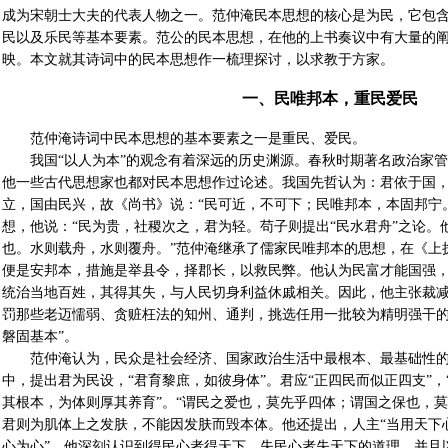
成为宋朝士大夫的代表人物之一。范仲淹民本思想的核心是为民，它包
民以及乐民等基本要素。范公的民本思想，在他的上书奏议中有大量的
映。本文就其诗词中的民本思想作一梳理探讨，以求教于方家。
一、民唯邦本，重民爱民
范仲淹诗词中民本思想的基本要素之一是重民、爱民。
我国“以人为本”的观念有着深远的历史渊源。春秋时期著名政治家
他一些古代思想家也都对民本思想作过论述。我国先哲认为：君依于国，
立，国由民兴，故《尚书》说：“民可近，不可下；民唯邦本，本固邦宁。
想，他说：“民为贵，社稷次之，君为轻。苟子则提出“民水君舟”之论。
也。水则载舟，水则覆舟。”范仲淹继承了儒家民唯邦本的思想，在《上
便是安邦本，措施是举县令，择郡长，以救民弊。他认为民富才能国强
统治当地百姓，其得其失，与人民切身利益休戚相关。因此，他主张裁
罚那些老迈懦弱、贪赃枉法的知州、通判，挑选任用一批较为精明强干的
磐固基本”。
范仲淹认为，民众是社会经济、国家政治生活中最根本、最基础性
中，提出君为民设，“君育黎庶，如彼身体”。君应“正四民而似正四支”，
其根本，为体则厚其养育”。“谓民之爱也，莫先乎四体；谓国之保也，莫
君则为肌体上之发肤，不能因发肤而毁本体。他还提出，人主“当用天下心
心为心”。他深刻认识到得民心者得天下、失民心者失天下的道理，并且