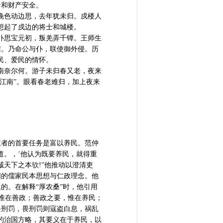
命和财产安全。
晚色动边思，去年犹未归。戍楼人
想起了戍边的将士和城楼。
仆思宝元初，叛羌弄千镡。王师生
襟。乃命公与仆，联使御外侵。历
民、爱民的情怀。
南奈尔何。游子未归春又老，夜来
江南”。眼看春老难归，加上夜来
政者的首要任务是富以养民。范仲
道。，’他认为既要养民，就得重
天下之本欤!”他推动以澄清吏
固的儒家民本思想与仁政理念。他
题的。在解释“厚农桑”时，他引用
，惟在善政；善政之要，惟在养民；
畏刑罚，畏刑罚则寇盗白息，祸乱
的治国方略，其要义在于养民，以