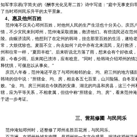
知军李宗易(字简夫)的《酬李光化见寄二首》诗中写道：“庭中无事吏归
了当时邓州民乐升平的太平景象。
4、惠及他州百姓
范仲淹不仅关心邓州百姓，对他州人民的生产生活也十分关心。庆历八年(
情，不少灾民来到邓州，范仲淹采取措施，救济他们。有些流民还在范
陵。由赈济流民，他想到了在定州的韩琦，挂念那里百姓的生活，遂给老
常，大烦优轸也。麦苗不立，向去如何？此中亦有北来流民，见行救济，
州和往常一样，“夏田丰稔”。后来听说北方落了雨，想来会有个好收成，
困，今春少雨。后来闻已滂沛，应有稔意。”同时，给韩琦介绍邓州的情
释忧惧，可偃息以从事矣。”
庆历八年春，范仲淹还平息了与邓州相邻的金、均、府三州的地方骚乱
韩琦的信中说：“所辖金、均、房，相去各五七百里，山川险隔。自冬至
败。”金、均、房三州就在今陕西的安康、湖北的均县和房县，这三个州和
辖，应为平等关系，不相隶属，但信中称“所辖金、均、房”，看来范仲
于进一步考证。
三、营苑修圃 与民同乐
范仲淹知邓州时，还整修了邓州名胜百花洲，与民同乐。
百花洲，在邓州外城东南隅，是邓州的一方文化盛景。据清代邓州花洲