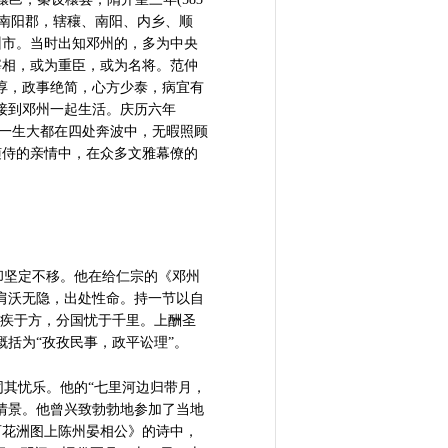
又叫南阳郡，辖穰、南阳、内乡、顺
州市。当时出知邓州的，多为中央
宰相，或为重臣，或为名将。范仲
淳，政事绝简，心方少泰，病宜有
接到邓州一起生活。庆历六年
淹一生大都在四处奔波中，无暇照顾
随侍的亲情中，在众多文雅幕僚的
坚定不移。他在给仁宗的《邓州
肩沃无隐，出处性命。持一节以自
民疾于方，分国忧于千里。上酬圣
括为“孜孜民事，政平讼理”。
其忧乐。他的“七里河边归带月，
情景。他曾兴致勃勃地参加了当地
百花洲图上陈州晏相公》的诗中，