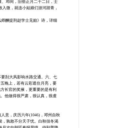
襄、邓间，旧俗正月二十二日，士
致入微，就连小姑娘们游河踏青，
师酬提刑赵学士见贻》诗，详细
要刮大风影响水路交通。六、七
十五晚上，若有云彩遮住月亮，要
地方长官的奖掖，更重要的是有利
地。他做得很严肃，很认真，很虔
，庆历六年(1046)，邓州自秋
侯，孰敢不分天子忧。白秋徂冬渴
每月次向朝廷奏报旱情。待到普降