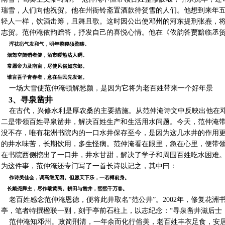
瑞雪，人们向他祝贺。他在州衙铃斋置酒款待贺雪的人们。他想到来年
轻人一样，饮酒击筹，且舞且歌。这时因公出使邓州的河东提刑张焘，
志贺。范仲淹依韵赠答，抒发自己的喜悦心情。他在《依韵答贾黯临丞
浑祛疠气发和气，明年黍稷须盈畴。
烟郊空阔猎者健，酒市暖热沽人稠。
常愿帝力及南亩，尽使风俗如东邹。
谁言吾子青春者，意在生民先发讴。
一场大雪使范仲淹顿解愁颜，是因为它将为老百姓带来一个好年景
3、寻泉凿井
在古代，兴修水利是厚农桑的主要措施。从范仲淹诗文中反映出他在邓
二是带领百姓寻泉凿井，解决百姓生产和生活用水问题。今天，范仲淹
没不存，唯有花洲书院内的一口水井保存至今，是因为这几水井的作用
的井水味苦，长期饮用，多生怪病。范仲淹看在眼里，急在心里，便带
在书院西侧挖出了一口井，井水甘甜，解决了学子和周围百姓吃水困难
为这件事，范仲淹还专门写了一首长诗以记之，其中曰：
作诗美佳会，调高继无因。但愿天下乐，一若樽前身。
长戴尧舜主，尽作羲黄民。耕田与凿井，熙熙千万春。
老百姓感念范仲淹恩德，便将此井取名“范公井”。2002年，修复花洲
亭，笔者特撰楹联一副，刻于亭前石柱上，以志纪念：“寻泉凿井滋后士
范仲淹知邓州。政简刑清，一年余而化行俗美，老百姓丰衣足食，安居