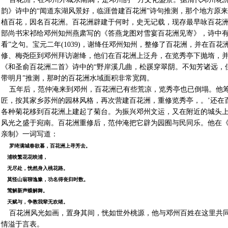
韵》诗中的“闻道东湖风景好，临涯曾建百花洲”诗句推测，那个地方原
植百花，因名百花洲。百花洲辟建于何时，史无记载，现存最早咏百花洲的诗
部尚书宋祁给邓州知州燕肃写的《答燕龙图对雪宴百花洲见寄》，诗中有
看”之句。宝元二年(1039)，谢绛任邓州知州，整修了百花洲，并在百
修、梅尧臣到邓州拜访谢绛，他们在百花洲上泛舟，在览秀亭下抛堶，
《和圣俞百花洲二首》诗中的“野岸溪几曲，松蹊穿翠阴。不知芳诸远，但
带明月”推测，那时的百花洲水域面积非常宽阔。
五年后，范仲淹来到邓州，百花洲已有些荒凉，览秀亭也已倒塌。他筹
匠，按其家乡苏州的园林风格，再次营建百花洲，重修览秀亭，。’还在
各种菊花移到百花洲上建起了菊台。为振兴邓州文运，又在附近的城头
风光之盛于宛南。百花洲重修后，范仲淹把它辟为园囿与民同乐。他在《
亲制》一词写道：
罗绮满城春欲暮，百花洲上寻芳去。
浦映繁花花映浦，
无尽处，恍然身入桃花路。
莫怪山翁聊逸豫，功名得丧归时数。
莺解新声蝶解舞。
天赋与，争教我辈无欢绪。
百花洲风光如画，置身其间，恍如世外桃源，他与邓州百姓在这里共同
情溢于言表。