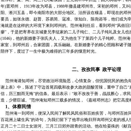
年)置邓州， 1913年改为邓县，1988年撤县建邓州市。宋初的邓州，
阳、淅川五县，即今南阳市的大部分地区。治所设在穰县，即现在的邓
要员，如张永德、赵普、苏易简、寇准、张知白、陈尧咨等，他们或为
淹就是在这样的大环境下来到邓州的。范仲淹到任后，看到邓州“风俗旧
瘳”，于是把寄养在京城妻兄李纮家的二儿子纯仁、二儿子纯礼及女儿也
(1046)，他的新婚妻子张氏夫人，又为他生下了第四个儿子纯粹。范仲
家室，到邓州后，合家团圆，其乐融融。在新婚妻子的精心照顾和诸子
陪伴下，度过了一生中极为难得的三年多的惬意时光。
二、孜孜民事 政平讼理
范仲淹请知邓州，尽管政治环境险恶，心情复杂，但忧国忧民的抱负却
谢上表》中，陈述了守边首尾四载和改参大政的甜酸苦辣，重申了自己“
信，历三黜而无悔”的信条。最后表示：“敢不孜孜于善，战战厥心，求
造，少罄臣诚。”范仲淹知邓州三载多的情况，《嘉靖邓州志》把它高度概
1、体察民情
范仲淹一到邓州，便深入民间了解民风民俗和百姓疾苦，与邓州百姓同
百花洲上啸生风”的诗句，为我们留下了他早出晚归拜询邓州父老的感人
正月二十二日士女游河、三月三日郊外踏青的活动。他在给晏殊的《献