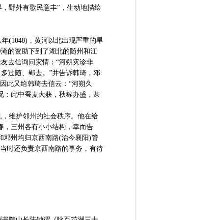
早，野外有歌民意丰”，生动地描绘
1048)，黄河以北出现严重的旱
仲淹的资助下到了湖北的随州和江
友去信询问灾情：“河朔灾诊非
多过随、郢去。”并告诉韩琦，邓
因此又给韩琦去信云：“河朔久
况：此中蚕麦大获，秋稼办盛，甚
，维护邻州的社会秩序。他在给
春，三州各有小小结构，幸而告
邓州均归京西南路(治今襄阳)管
淹当时还负责京西南路的事务，有待
书院山长陆钟谓《咏百花洲三十