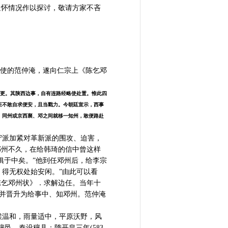
追怀情况作以探讨，敬请方家不吝
抚使的范仲淹，遂向仁宗上《陈乞邓
更。其陕西边事，自有连路经略使处置。惟此四
臣不敢自求便安，且当戳力。今朝廷宣示，西事
、同州或京西襄、邓之间就移一知州，敢便路赴
派加紧对革新派的围攻、迫害，
邠州不久，在给韩琦的信中曾这样
俱于中矣。”他到任邓州后，给李宗
，得无权处始安闲。”由此可以看
陈乞邓州状》．求解边任。当年十
，并晋升为给事中、知邓州。范仲淹
温和，雨量适中，平原沃野，风
邑，秦设穰县；隋开皇三年(583