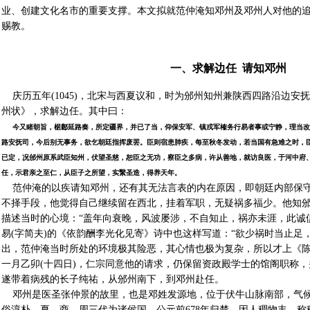
业、创建文化名市的重要支撑。本文拟就范仲淹知邓州及邓州人对他的
赐教。
一、求解边任 请知邓州
庆历五年(1045)，北宋与西夏议和，时为邠州知州兼陕西四路沿边安
州状》，求解边任。其中曰：
今又睹朝旨，椐鄜延路奏，所定疆界，并已了当，仰保安军、镇戎军榷务行易者事或宁静，理当改
路安抚司，今后别无事务，欲乞朝廷指挥废罢。臣则宿患肺疾，每至秋冬发动，若当国有急难之时，
已定，况邠州原系武臣知州，伏望圣慈，恕臣之无功，察臣之多病，许从善地，就访良医，于河中府
任，示君亲之至仁，从臣子之所望，实繄圣造，得养天年。
范仲淹的以疾请知邓州，还有其无法言表的内在原因，即朝廷内部保守
不择手段，他觉得自己继续留在西北，挂着军职，无疑祸多福少。他知
描述当时的心境：“盖年向衰晚，风波屡涉，不自知止，祸亦未涯，此诚
易(字简夫)的《依韵酬李光化见寄》诗中也这样写道：“欲少祸时当止足
出，范仲淹当时所处的环境极其险恶，其心情也极为复杂，所以才上《
一月乙卯(十四日)，仁宗同意他的请求，仍保留资政殿学士的馆阁职称
遂带着病残的长子纯祐，从邠州南下，到邓州赴任。
邓州是医圣张仲景的故里，也是邓姓发源地，位于伏牛山脉南部，气候
俗淳朴。夏、商、周三代为诸侯国，公元前678年归楚，因人稠物丰，称穰