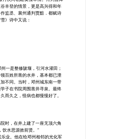
五谷丰登的情景，更是高兴得和年
将作监丞、襄州通判贾黯．都赋诗
贺雪》诗中又说：
州一是整修陂堰，引河水灌田；
带领百姓所凿的水井，基本都已湮
更加不同。当时，邓州城东南一带
领学子在书院周围凿井寻泉。最终
。久而久之，怪病也都慢慢好了。
书院时，在井上建了一座无顶六角
，饮水思源效前贤。”
乐业。他在给邓州相邻的光化军