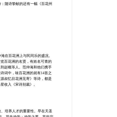
：随诗挚献的还有一幅《百花州
淹在百花洲上与民同乐的盛况。
游览百花洲的名贤，有姓名可查的
提刑赵概等人。范仲淹和他们携手
诗词中，咏百花洲的就有14首之
王源叔忆目花洲见寄》等诗，都是
景星收入《宋诗别裁》。
、培养人才的重要性。早在天圣
方，莫先劝学；劝学之要，莫尚宗