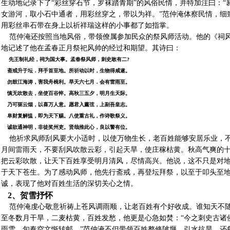
生动地记录下了“彩丝穿石节，罗袜踏青期”的风俗民情，并特加注曰：“
女游河，取小石中通者，用彩丝穿之，带以为祥。”范仲淹体察民情，细
用彩丝串石带在身上以祈祥瑞这样的小事都了如指掌。
范仲淹还按照当地风俗，带领僚属参加民众的祭风师活动。他的《祠风
地记述了他在孟春正月祭祀风帅的经过和期望。其诗曰：
先王制礼经，祠为国大事。孟春祭风师，刺史敢有二?
斋戒升于坛．拜手首至地。所祈动以时，生物得咸遂。
勿鼓江海涛，害我舟楫利。旱天六七月．会有雷雨至。
慎无吹散去，坐使百谷悴。高秋三五夕，明月生天际。
乃可驱云烟，以喜万人意。愿君入薰弦，上副吾皇志。
阜财复解愠，即为天下赐。八使重古礼，作诗歌祭义。
诚欲通神明，非徒奖州吏。贤哉推此心，良以警有位。
他祈求风师刮风要大小适时，以使万物生长，老百姓能够安居乐业，不
月间雷雨天，不要刮风吹散云彩，引起天旱，使庄稼枯黄。秋高气爽的
把云彩吹散，让天下百姓享受明月清风，尽情高兴。他说，这不只是对
于天下苍生。为了感动风师，他先行斋戒，再登坛拜祭，以至于叩头至
诚，表现了他对百姓生活的深切关心之情。
2、贺雪抒怀
范仲淹虔心敬意祈祷上苍风调雨顺，让老百姓有个好收成。谁知天不随人意
至冬数月干旱，二麦枯黄，百姓发愁，他更是心急如焚：“今之刺史古诸
雨雪，旬奏空文惭转邮。”范仲淹不但带领百姓整修陂堰，引水抗旱，还