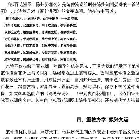
《献百花洲图上陈州晏相公》是范仲淹送给时任陈州知州晏殊的一首诗
图》，此诗算是对《百花洲图》的文字说明。他在诗中写道：
穰下胜游少，此洲聊入诗。百花争窈窕，一水自涟漪。
洁白怜翘鹭，优游羡戏龟。阑干红屈曲，亭宇碧参差。
倒影澄波底，横烟落照时。月明鱼竞跃，春静柳闲垂。
万竹排霜仗，千荷卷翠旗。菊分潭上近，梅比汉南迟。
岸鹊依人喜，汀鸥不我疑。彩丝穿石节，罗袜踏青期。
素发频来醉，沧浪减去思。步随芳草远，歌逐画船移。
绘写求真赏，缄藏献己知。相君那肯爱，家有凤皇池。
此诗不仅描绘了百花洲一年四季的优美风光，而且为我们记录下了范仲
范仲淹百花洲上与民同乐，还经常在这里宴请客人。当时应范仲淹之邀
就有致仕宰相张士逊、河东提刑张焘、襄州知州王洙、襄州通判贾黯、
百花洲，踏雪赏梅，游湖寻春，置酒高会，赋诗唱和。保存下来的范仲淹
多。如大家耳熟能详的《览秀亭诗》、《中元夜百花洲作》、《依韵答
咏百花洲的名作。其中的《献百花洲图上陈州晏相公》还被清代学人张
四、重教办学 振兴文运
范仲淹忧民报国，兼济天下。他从历代王朝的兴衰史中看到了昌文兴敏
八年，他在《上时相议制举书》中就说：“夫善国者，莫先育材；育材之