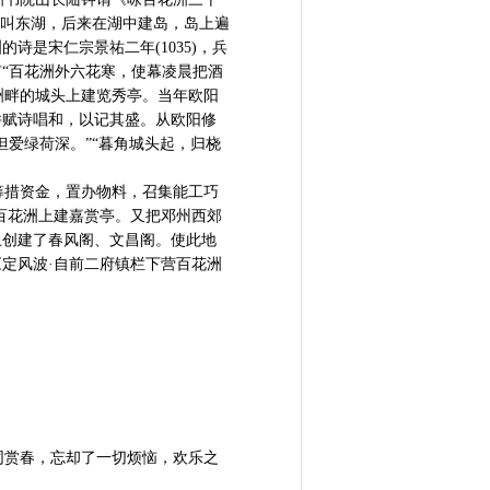
来叫东湖，后来在湖中建岛，岛上遍
是宋仁宗景祐二年(1035)，兵
“百花洲外六花寒，使幕凌晨把酒
花洲畔的城头上建览秀亭。当年欧阳
并赋诗唱和，以记其盛。从欧阳修
爱绿荷深。”“暮角城头起，归桡
措资金，置办物料，召集能工巧
百花洲上建嘉赏亭。又把邓州西郊
上创建了春风阁、文昌阁。使此地
定风波·自前二府镇栏下营百花洲
赏春，忘却了一切烦恼，欢乐之