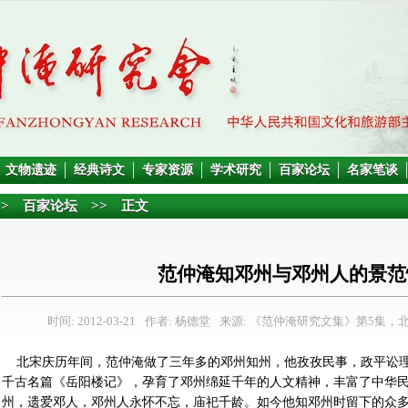
文物遗迹
经典诗文
专家资源
学术研究
百家论坛
名家笔谈
>>
百家论坛
>> 正文
范仲淹知邓州与邓州人的景范
时间: 2012-03-21
作者: 杨德堂
来源: 《范仲淹研究文集》第5集，北
北宋庆历年间，范仲淹做了三年多的邓州知州，他孜孜民事，政平讼理
千古名篇《岳阳楼记》，孕育了邓州绵延千年的人文精神，丰富了中华
州，遗爱邓人，邓州人永怀不忘，庙祀千龄。如今他知邓州时留下的众