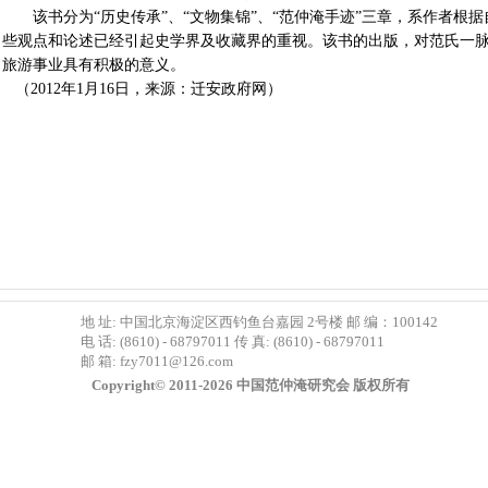
该书分为“历史传承”、“文物集锦”、“范仲淹手迹”三章，系作者根
些观点和论述已经引起史学界及收藏界的重视。该书的出版，对范氏一
旅游事业具有积极的意义。
（2012年1月16日，来源：迁安政府网）
地 址: 中国北京海淀区西钓鱼台嘉园 2号楼 邮 编：100142
电 话: (8610) - 68797011 传 真: (8610) - 68797011
邮 箱:
fzy7011@126.com
Copyright© 2011-2026 中国范仲淹研究会 版权所有