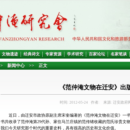
文物遗迹
经典诗文
专家资源
学术研究
百家论坛
名家笔谈
>>
新闻中心
>> 正文
《范仲淹文物在迁安》出
时间: 2012-05-24
作者:
来源: 迁安政府
近日，由迁安市政协原副主席宋奎编著的《范仲淹文物在迁安》一
书共收录了范仲淹第29代孙、家住马兰庄镇的范传绪收藏的范氏珍贵文物
我们今天研究那个时代的重要史料，具有很高的历史和文化价值。