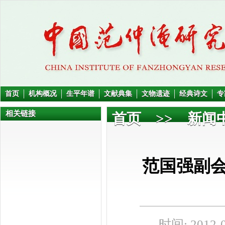
首页
机构概况
生平年谱
文献典集
文物遗迹
经典诗文
专
相关链接
首页
>>
新闻
范国强副
时间: 2012-0