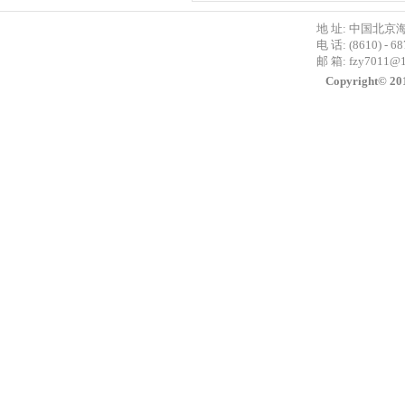
地 址: 中国北京
电 话: (8610) - 6
邮 箱:
fzy7011@
Copyright©