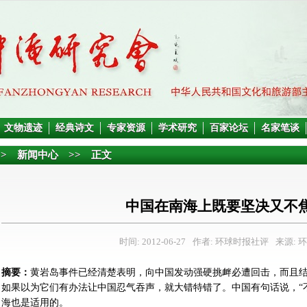
文物遗迹
经典诗文
专家资源
学术研究
百家论坛
名家笔谈
>>
新闻中心
>> 正文
中国在南海上既要坚决又不
时间: 2012-06-27
作者: 环球时报社评
来源: 
摘要：
黄岩岛事件已经清楚表明，向中国发动强硬挑衅必遭回击，而且
如果以为它们有办法让中国忍气吞声，就大错特错了。中国有句话说，“
海也是适用的。