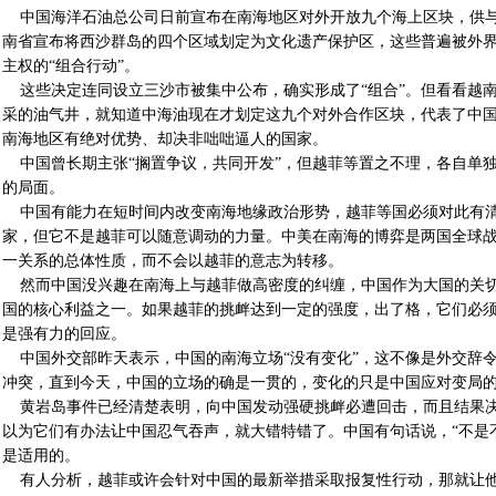
中国海洋石油总公司日前宣布在南海地区对外开放九个海上区块，供与
南省宣布将西沙群岛的四个区域划定为文化遗产保护区，这些普遍被外
主权的“组合行动”。
这些决定连同设立三沙市被集中公布，确实形成了“组合”。但看看越
采的油气井，就知道中海油现在才划定这九个对外合作区块，代表了中
南海地区有绝对优势、却决非咄咄逼人的国家。
中国曾长期主张“搁置争议，共同开发”，但越菲等置之不理，各自单
的局面。
中国有能力在短时间内改变南海地缘政治形势，越菲等国必须对此有清
家，但它不是越菲可以随意调动的力量。中美在南海的博弈是两国全球
一关系的总体性质，而不会以越菲的意志为转移。
然而中国没兴趣在南海上与越菲做高密度的纠缠，中国作为大国的关切
国的核心利益之一。如果越菲的挑衅达到一定的强度，出了格，它们必
是强有力的回应。
中国外交部昨天表示，中国的南海立场“没有变化”，这不像是外交辞
冲突，直到今天，中国的立场的确是一贯的，变化的只是中国应对变局
黄岩岛事件已经清楚表明，向中国发动强硬挑衅必遭回击，而且结果决
以为它们有办法让中国忍气吞声，就大错特错了。中国有句话说，“不是
是适用的。
有人分析，越菲或许会针对中国的最新举措采取报复性行动，那就让他