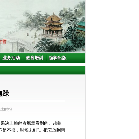
业务活动
教育培训
编辑出版
焦躁
环球时报
结果决非挑衅者愿意看到的。越菲
不是不报，时候未到”。把它放到南