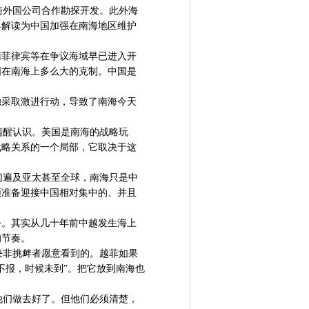
外国公司合作勘探开发。此外海
界解读为中国加强在南海地区维护
南菲律宾等在争议海域早已进入开
国在南海上多么大的克制。中国是
独采取激进行动，导致了南海今天
醒认识。美国是南海的战略玩
战略关系的一个局部，它取决于这
遍及亚太甚至全球，南海只是中
须准备迎接中国相对集中的、并且
令。其实从几十年前中越发生海上
的节奏。
非挑衅者愿意看到的。越菲如果
不报，时候未到”。把它放到南海也
们做去好了。但他们必须清楚，