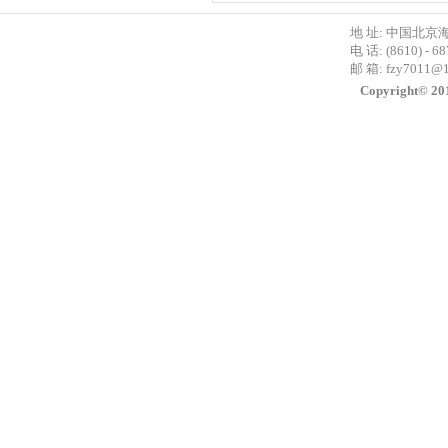
地 址: 中国北京
电 话: (8610) - 6
邮 箱:
fzy7011@
Copyright©