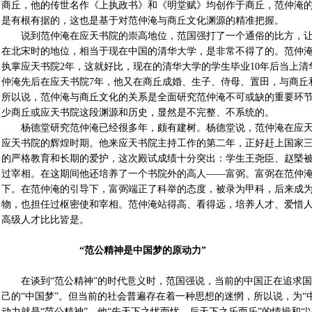
商丘，他的传世名作《上执政书》和《明堂赋》均创作于商丘，范仲淹
是有根有据的，这也是基于对范仲淹与商丘文化渊源的精准把握。
说到范仲淹在应天书院的崇高地位，范国强打了一个通俗的比方，让
在北宋时的地位，相当于现在中国的清华大学，是非常不得了的。范仲淹2
执掌应天书院2年，这就好比，现在的清华大学的学生毕业10年后当上
仲淹先后在应天书院7年，他又在商丘成婚、生子、侍母、置田，与商丘
所以说，范仲淹与商丘文化的关系是全面研究范仲淹不可或缺的重要环
少商丘或应天书院这段渊源和历史，显然是不完整、不系统的。
杨德堂研究范仲淹已经很多年，颇有建树。杨德堂说，范仲淹在应天
应天书院的辉煌时期。他来应天书院主持工作的第二年，正好赶上国家
的严格教育和长期的爱护，这次殿试成绩十分突出：学生王尧臣、赵槩
过宰相。在这期间他还培养了一个书院外的高人——富弼。富弼在范仲
下。在范仲淹的引导下，富弼端正了科举的态度，被录为甲科，后来成
物，也担任过枢密使和宰相。范仲淹站得高、看得远，培养人才、爱惜
高级人才比比皆是。
“范公精神是中国梦的原动力”
在谈到“范公精神”的时代意义时，范国强说，当前的中国正在追求国
己的“中国梦”。但当前的社会普遍存在着一种思想的迷惘，所以说，为“
动力就是“范公精神”。他“先天下之忧而忧，后天下之乐而乐”的情操和“