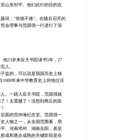
赶至山东邹平。他们此行的目的在
。
词：“崇德不倦”。在随后召开的
研究会理事与范国强一行进行了深
。他23岁来应天书院读书5年，27
称完人。
子监的，可以说是我国历史上独
1000年来中华教育史上的地位没
人。一踏入应天书院，范国强就
撼了！太震撼了！没想到商丘的应
方！
后面的范仲淹纪念堂。范国强一
历史人物之一，从全国范围看，用
邹平、河南邓州、湖南岳阳，甚至
观形成和逐步成熟的关键阶段是在