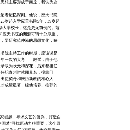
的思想主要形成于商丘，我认为这
记者记忆深刻。他说，应天书院
3岁起入学应天书院5年，39岁起
清华大学校长，这是史无前例的。范
和应天书院的渊源可谓十分厚重，
节，要研究范仲淹的思想文化，缺
书院主持工作的时期，应该说是
三年一次的大考——殿试，由于他
被录取为状元和探花，后来都担任
淹任职泰州时就闻其名，投靠门
为出使契丹和庆历新政的核心人
人才成绩显著，经他培养、推荐的
家崛起、寻求文艺的复兴，打造自
中国梦”寻找原动力很重要，这个原
以天下为己任”的精神，千百年来一