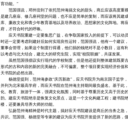
育功能。”
范国强说，邓州尝到了依托范仲淹搞文化的甜头，商丘应该高度重视
是建几座庙、修几座祠堂的问题，也不应是简单的复制，而应该将其建
库、廉政文化和青少年教育基地以及培养政治、思想家的文化阵地。将
府，才符合时代的呼唤。
应天书院重建一定要集思广益，在争取国家投入的前提下，可以动员
时还一定要考虑到建好后如何实现良性运转，范国强说，他有一个建议
董事会管理，如果这个制度行得通，他们捐的钱绝对不是小数目，这有
以考虑与北大结合，建北大的研究生院，实现“校院联姻”，共谋发展。
虽然范国强倡议实行现代的学校制度，但是他还提到整体建筑既要古
形式的古和内容的新的完美融合，不可偏废。整个项目要实现经济价值
天书院的必然出路。
杨德堂提到，范仲淹参政“庆历新政”，应天书院升为南京国子监学，与东
并列为北宋最高学府，而应天书院在范仲淹主持期间最负盛名。基于此
化、教育、旅游于一体，强调文化氛围，同时基于尊重历史又高于历史
韵。建应天书院绝非是恢复文化景点，这是一个文化构建工程；建书院
楼，还要兼具培养大师的功能。
弘扬范仲淹精神是时代主题，搞好应天书院建设是商丘的当务之急，
共识。范国强、杨德堂等专家的建议为应天书院开发提供了新的思路，