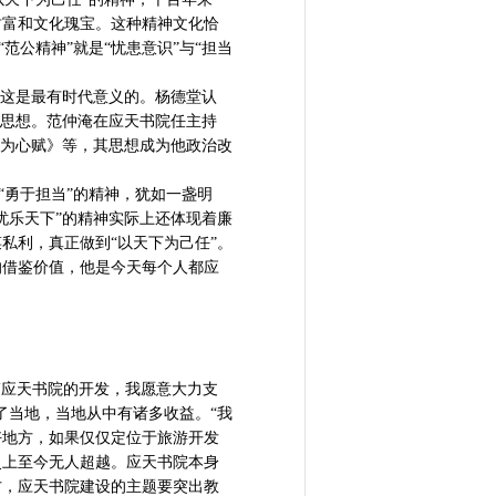
财富和文化瑰宝。这种精神文化恰
范公精神”就是“忧患意识”与“担当
这是最有时代意义的。杨德堂认
本思想。范仲淹在应天书院任主持
心为心赋》等，其思想成为他政治改
“勇于担当”的精神，犹如一盏明
忧乐天下”的精神实际上还体现着廉
私利，真正做到“以天下为己任”。
的借鉴价值，他是今天每个人都应
搞应天书院的开发，我愿意大力支
了当地，当地从中有诸多收益。“我
好地方，如果仅仅定位于旅游开发
史上至今无人超越。应天书院本身
方，应天书院建设的主题要突出教