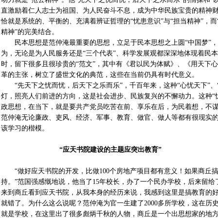
直激励着仁人志士为祖国、为人民奋斗不息，成为中华民族宝贵的精神
恰就是系统的、平衡的、充满着辨证哲理的“忧患意识”与“担当精神”，而“
精神”的完美结合。
民本思想是范仲淹最重要的思想，立足于民本思想之上圆“中国梦”，
为，无论是为人民服务还是“三个代表”、科学发展观都深深地体现着民
时，留下很多且很珍贵的“范文”，其中有《君以民为体赋》、《用天下
革的主张，树立了盛世文化的典范，这些在当前仍具有时代意义。
“先天下之忧而忧，后天下之乐而乐”，千百年来，这种“心忧天下”、
灯，照亮人们前进的方向，这是社会进步、民族复兴的不懈动力。这种“
政思想，在当下，就是要共产党员吃苦在前、享乐在后，为民着想，不谋
范仲淹无论廉政、吏风、经济、军事、教育、做官、做人等都有很现实
该学习的楷模。
“应天书院建设的主题应突出教育”
“做好应天书院的开发，比做100个房地产项目都有意义！如果商丘
持。”范国强感慨地说，他当了15年校长，办了一个民办学校，后来留给
来到商丘看到应天书院，从我本身的经历来说，我感到这里是搞教育的
就错了。为什么这么说呢？范仲淹为官一生建了2000多所学校，这在历
就是学校，在这里出了很多彪炳千秋的人物，商丘是一个出思想家的地