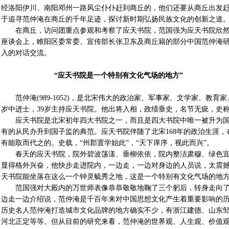
经洛阳伊川、南阳邓州一路风尘仆仆赶到商丘的，他们还要从商丘出发
于追寻范仲淹在商丘的千年足迹，探讨新时期弘扬民族文化的创新之道
在商丘，访问团重点参观和考察了应天书院，范国强为应天书院欣然题
座谈会上，睢阳区委常委、宣传部长张卫东及商丘籍的部分中国范仲淹
入的对话交流。
“应天书院是一个特别有文化气场的地方”
范仲淹(989-1052)，是北宋伟大的政治家、军事家、文学家、教育家
岁中进士，39岁主持应天书院。他出将入相，政绩垂史，名节无疵，史
应天书院是北宋初年四大书院之一，而且是四大书院中唯一被升为国
有的从民办升到国子监的典范。应天书院伴随了北宋168年的政治生涯，在
有能取而代之的。史载，“州郡置学始此”，“天下庠序，视此而兴”。
春天的应天书院，院外碧波荡漾、垂柳依依，院内整洁肃穆、绿色宜
显得格外兴奋，他快步走进院内，一边走，一边对身边的人员说，太震
天书院能坐落在这么一个钟灵毓秀之地，这是一个特别有文化气场的地
范国强对大殿内的万世师表像恭恭敬敬地鞠了三个躬后，转身走向了
边走一边介绍说，范仲淹是千百年来对中国思想文化产生着重要影响的
历史名人范仲淹打造城市文化品牌的地方确实不少，有浙江建德、山东
河北正定等等。但从目前的研究来看，范仲淹的世界观、人生观、价值