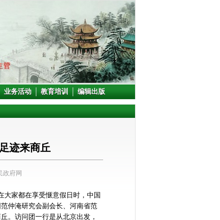
业务活动
教育培训
编辑出版
足迹来商丘
民政府网
天，在大家都在享受惬意假日时，中国
国范仲淹研究会副会长、河南省范
商丘。访问团一行是从北京出发，