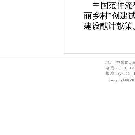
中国范仲淹研
丽乡村”创建
建设献计献策
地 址: 中国北京
电 话: (8610) - 6
邮 箱:
fzy7011@
Copyright©