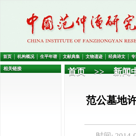
首页
机构概况
生平年谱
文献典集
文物遗迹
经典诗文
专
相关链接
首页
>>
新闻
范公墓地许
时间: 2014-0