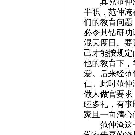
其兄范仲温
半职，范仲淹
们的教育问题
必令其钻研功
混天度日。要
己才能按规定
他的教育下，
爱。后来经范
仕。此时范仲
做人做官要求
睦多礼，有事
家且一向清心
范仲淹这一
学家朱熹的赞