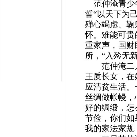
范仲淹青少年
誓“以天下为
殚心竭虑、鞠
怀。难能可贵
重家声，国财
所，“入殓无新
范仲淹二儿
王质长女，在
应清贫生活。
丝绸做帐幔，
好的绸缎，怎
节俭，你们如
我的家法家规