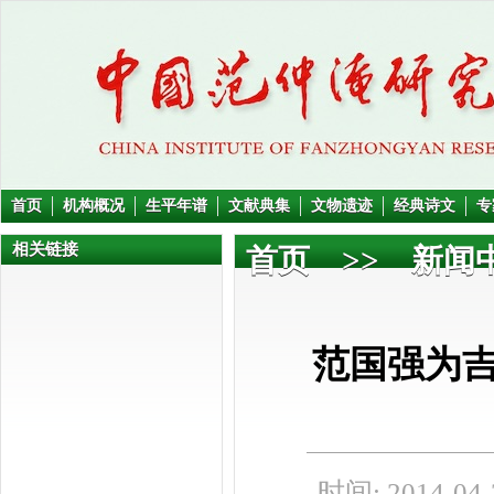
首页
机构概况
生平年谱
文献典集
文物遗迹
经典诗文
专
相关链接
首页
>>
新闻
范国强为
时间: 2014-04-