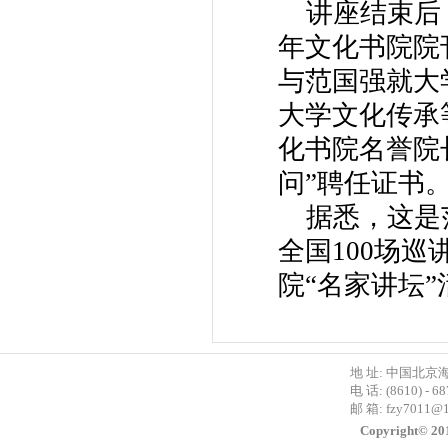
讲座结束后，
年文化书院院
与范国强就大
大学文化传承
化书院名誉院
问”聘任证书
据悉，这是范
全国100场
院“名家讲坛
地 址: 中国北京
电 话: (8610) - 6
邮 箱:
fzy7011@
Copyright©