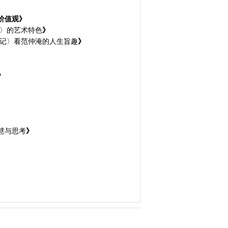
价值观》
〉的艺术特色
》
记〉看范仲淹的人生旨趣
》
》
慧与思考
》