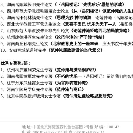
3、湖南岳阳戴长明先生论文
《〈岳阳楼记〉‘先忧后乐’思想的形成》
4、四川师范大学教授毛丽娅女士论文
《从〈岳阳楼记〉谈范仲淹的人生
5、湖南岳昍何林福先生论文
《思理为妙
神与物游
—论范仲淹〈岳阳楼记
6、西北大学教授王军营先生论文
《悲喜不因已
忧乐为天下—
从〈岳阳楼
7、山东师范大学教授朱亚非先生论文
《论范仲淹经略西北的民族策略》
8、杭州建德洪淳生先生论文
《论范仲淹的“严子陵”情结》
9、河南商丘孙纲先生论文
《北宋教育史上的一座丰碑
—应天书院千年庆
10、安徽宣城范道祥先生
《范仲淹廉政建设的当代意义》
优秀专著奖
5
部：
1、杭州桐庐董利荣先生专著
《范仲淹与潇洒桐庐郡》
2、湖南岳阳黄军建先生专著
《不朽的忧乐
—〈岳阳楼记〉留给我们的智
3、辽宁丹东武桂霞女士专著
《为官师表范仲淹》
4、河南宁陵马学庆先生专著
《范仲淹与商丘》
5、陇东学院教授卢晓河女士专著
《范仲淹边疆经略思想研究》
地 址: 中国北京海淀区西钓鱼台嘉园 2号楼 邮 编：100142
电 话: (8610) - 68797011 传 真: (8610) - 68797011