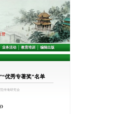
业务活动
教育培训
编辑出版
“优秀专著奖”名单
国范仲淹研究会
析》