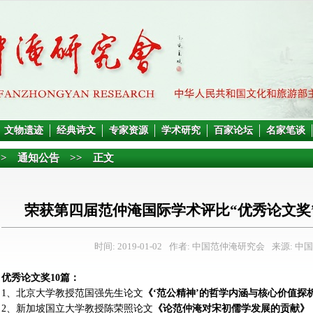
文物遗迹
经典诗文
专家资源
学术研究
百家论坛
名家笔谈
>>
通知公告
>> 正文
荣获第四届范仲淹国际学术评比“优秀论文奖”
时间: 2019-01-02
作者: 中国范仲淹研究会
来源: 中
优秀论文奖
10
篇：
1、北京大学教授范国强先生论文
《
‘
范公精神
’
的哲学内涵与核心价值探
2、新加坡国立大学教授陈荣照论文
《论范仲淹对宋初儒学发展的贡献》