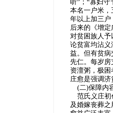
听”；“寡妇
本名一户米，
年以上加三户
后来的《增定
对贫困族人予
论贫富均沾义
益。但有贫病
先仁。每岁房
资澶粥，极困
庄愈是强调济
(二)保障
范氏义庄初
及婚嫁丧葬之