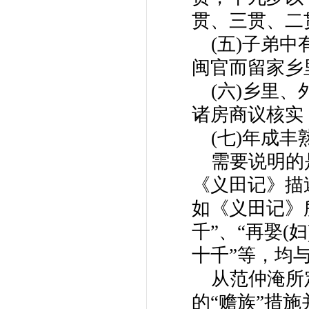
贯、三贯、二
(五)子弟
闽官而留家乡
(六)乡里
诸房商议核实
(七)年成
需要说明的
《义田记》描
如《义田记》
千”、“再娶(
十千”等，均
从范仲淹所
的“赡族”措