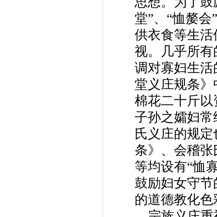
思想。为了鼓
堂”、“恤嫠会
供衣食等生活
视。几乎所有
调对寡妇生活的
堂义庄规条》
棉花二十斤以
子孙之孀妇常
氏义庄的规定
条》、会稽张
等均设有“恤寡
鼓励妇女守节
的道德教化色
宗族义庄重