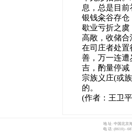
息，总是目前
银钱籴谷存仓
歇业亏折之虞
高敞，收储合
在司庄者处置
善，万一连遭
吉，酌量停减
宗族义庄(或
的。
(作者：王卫
地 址: 中国北京
电 话: (8610) - 6