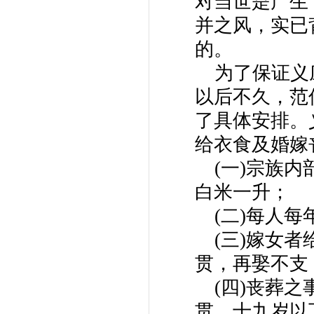
对当世是产生
并之风，实已
的。
为了保证义
以后不久，范
了具体安排。
给衣食及婚嫁
(一)宗族
白米一升；
(二)每人
(三)嫁女
贯，再娶不支
(四)丧葬
贯，十九岁以