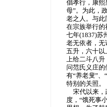
倡孝行，康熙
母”。为此，
老之人。与此
在宗族举行的
七年(1837
老无依者，无
五升，六十以
上给二斗八升
问范氏义庄的
有“养老叟”、
特别的关照。
宋代以来，
度，“饿死事