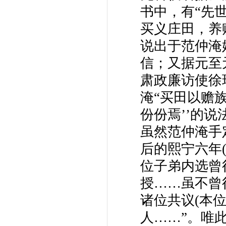
书中，有“先
买义庄田，养
说出于范仲淹
信；又据元至元
肃政廉访使徐
淹“买田以赡
份份焉’’的
虽然范仲淹手
后的熙宁六年(
位子弟内选曾
授……虽不曾
诸位共议(本
人……”。唯