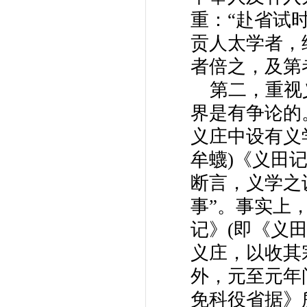
重：“赴省试
贡人太学者，
者倍之，及第
第二，重视
界是有争论的
义庄中设有义
牟蠛)《义田
断言，义学之
事”。事实上
记》(即《义
义庄，以收其
外，元至元年
免科役省据》