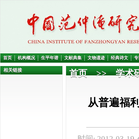
首页
机构概况
生平年谱
文献典集
文物遗迹
经典诗文
专
相关链接
首页
>>
学术
从普遍福
时间: 2012-03-19