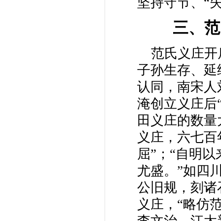
坚持守节、“
三、范
范氏义庄开
子孙生存、延
认同，南宋人
淹创立义庄后
田义庄的数量
义庄，六七百
屈”；“自明
尤盛。”如四
公旧规，刻诸
义庄，“略仿