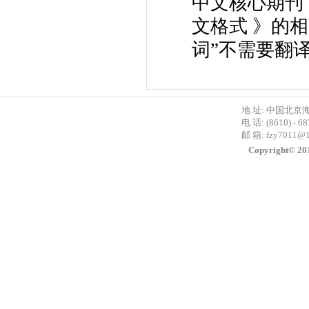
中文核心期刊
文格式 》的
词”不需要翻
地 址: 中国北京
电 话: (8610) - 6
邮 箱:
fzy7011@
Copyright©